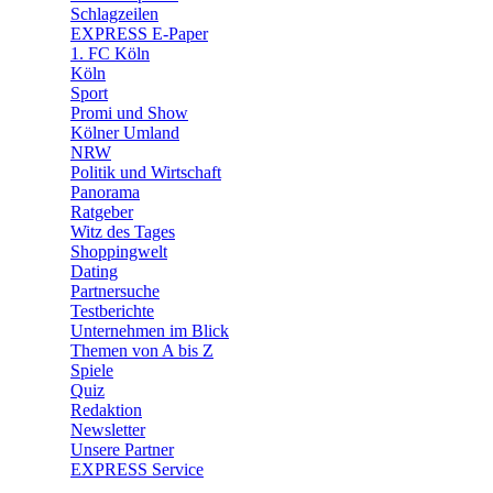
🧩 Spiele
Schlagzeilen
EXPRESS E-Paper
1. FC Köln
Köln
Sport
Promi und Show
Kölner Umland
NRW
Politik und Wirtschaft
Panorama
Ratgeber
Witz des Tages
Shoppingwelt
Dating
Partnersuche
Testberichte
Unternehmen im Blick
Themen von A bis Z
Spiele
Quiz
Redaktion
Newsletter
Unsere Partner
EXPRESS Service