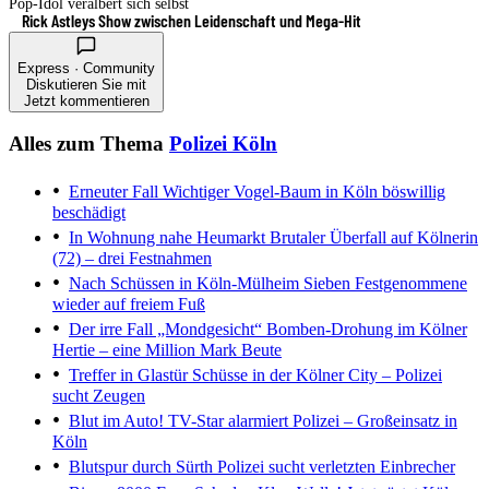
Pop-Idol veralbert sich selbst
Rick Astleys Show zwischen Leidenschaft und Mega-Hit
Express · Community
Diskutieren Sie mit
Jetzt kommentieren
Alles zum Thema
Polizei Köln
Erneuter Fall
Wichtiger Vogel-Baum in Köln böswillig
beschädigt
In Wohnung nahe Heumarkt
Brutaler Überfall auf Kölnerin
(72) – drei Festnahmen
Nach Schüssen in Köln-Mülheim
Sieben Festgenommene
wieder auf freiem Fuß
Der irre Fall „Mondgesicht“
Bomben-Drohung im Kölner
Hertie – eine Million Mark Beute
Treffer in Glastür
Schüsse in der Kölner City – Polizei
sucht Zeugen
Blut im Auto!
TV-Star alarmiert Polizei – Großeinsatz in
Köln
Blutspur durch Sürth
Polizei sucht verletzten Einbrecher