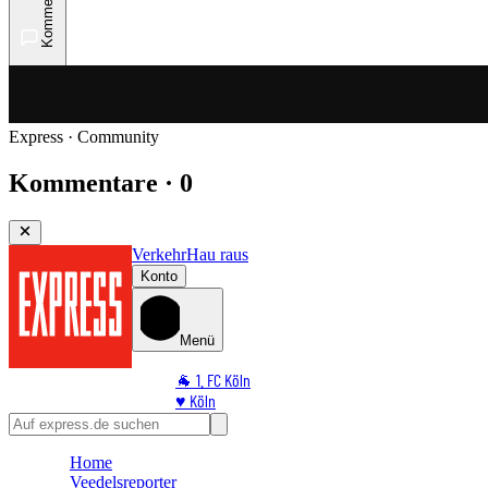
Kommentare
Express · Community
Kommentare · 0
Verkehr
Hau raus
Konto
Menü
🐐 1. FC Köln
♥️ Köln
⭐ Promi
🏆 Sport
Home
🛒 Shoppingwelt
Veedelsreporter