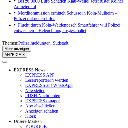
Bis zu 8000 Euro Schaden
Klau-Welle! Jetzt rüstet Kölner
Anbieter auf
Mordkommission ermittelt
Schüsse in Köln-Mülheim –
Polizei mit neuen Infos
Flucht durch Köln-Weidenpesch
Smartfahrer will Polizei
entwischen – Beleuchtung ausgeschaltet
Themen:
Polizeimeldungen
Südstadt
Mehr anzeigen
ANZEIGE X
EXPRESS News
EXPRESS APP
Leserreporter/in werden
EXPRESS auf WhatsApp
Newsletter
PUSH Nachrichten
EXPRESS e-paper
Abo abschließen
Anzeigen schalten
Kiosk
Unsere Marken
YOURJOB