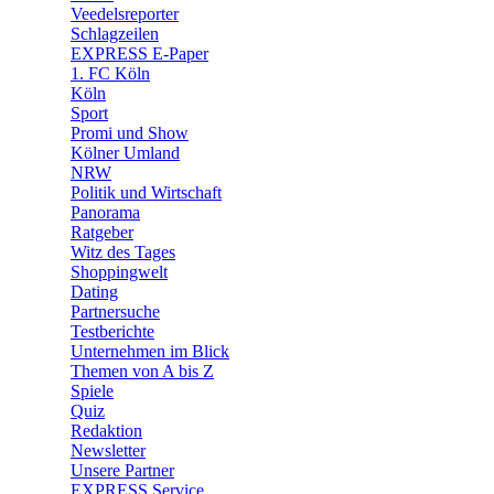
🛒 Shoppingwelt
Veedelsreporter
🧩 Spiele
Schlagzeilen
EXPRESS E-Paper
1. FC Köln
Köln
Sport
Promi und Show
Kölner Umland
NRW
Politik und Wirtschaft
Panorama
Ratgeber
Witz des Tages
Shoppingwelt
Dating
Partnersuche
Testberichte
Unternehmen im Blick
Themen von A bis Z
Spiele
Quiz
Redaktion
Newsletter
Unsere Partner
EXPRESS Service