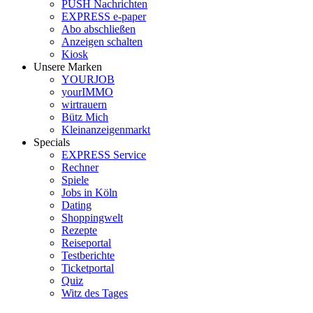
PUSH Nachrichten
EXPRESS e-paper
Abo abschließen
Anzeigen schalten
Kiosk
Unsere Marken
YOURJOB
yourIMMO
wirtrauern
Bütz Mich
Kleinanzeigenmarkt
Specials
EXPRESS Service
Rechner
Spiele
Jobs in Köln
Dating
Shoppingwelt
Rezepte
Reiseportal
Testberichte
Ticketportal
Quiz
Witz des Tages