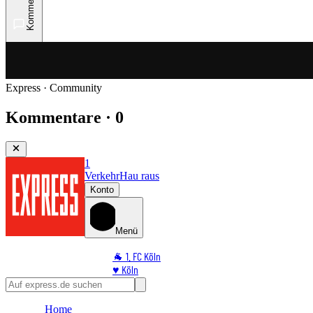
Kommentare
Express · Community
Kommentare · 0
1
Verkehr
Hau raus
Konto
Menü
🐐 1. FC Köln
♥️ Köln
⭐ Promi
🏆 Sport
Home