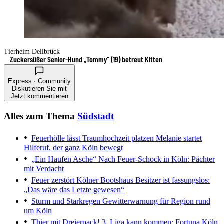
Tierheim Dellbrück
Zuckersüßer Senior-Hund „Tommy“ (19) betreut Kitten
Express · Community
Diskutieren Sie mit
Jetzt kommentieren
Alles zum Thema
Südstadt
Feuerhölle lässt Traumhochzeit platzen
Melanie startet
Hilferuf, der ganz Köln bewegt
„Ein Haufen Asche“
Nach Feuer-Schock in Köln: Pächter
mit Verdacht
Feuer zerstört Kölner Bootshaus
Besitzer ist fassungslos:
„Das wäre das Letzte gewesen“
Sturm und Starkregen
Gewitterwarnung für Region rund
um Köln
Thier mit Dreierpack!
3. Liga kann kommen: Fortuna Köln