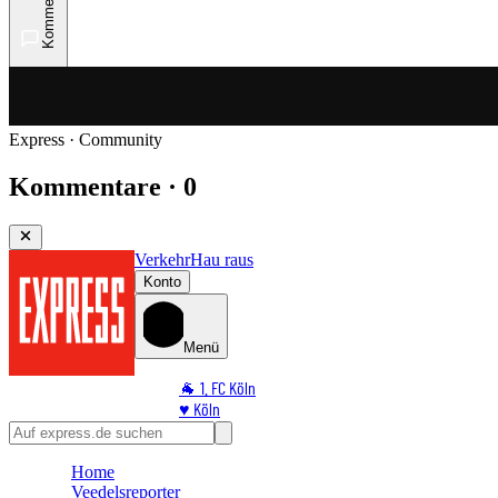
Kommentare
Express · Community
Kommentare · 0
Verkehr
Hau raus
Konto
Menü
🐐 1. FC Köln
♥️ Köln
⭐ Promi
🏆 Sport
Home
🛒 Shoppingwelt
Veedelsreporter