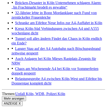
Brücken-Desaster in Köln
Unternehmen schlagen Alarm:
„Im Frachtmarkt brodelt es gewaltig“
32-Jährige lebte in Bonn
Mordanklage nach Fund von
zerstückelter Frauenleiche
Schranke am Eifeltor
Neue Infos zur A4-Auffahrt in Köln
Kreuz Köln-Süd
Verbindungen zwischen A4 und A555
wochenlang dicht
Tunnel soll alles ändern
Findet das Chaos in Köln endlich
ein Ende?
Langer Stau auf der A4
Autobahn nach Böschungsbrand
zeitweise gesperrt
Auch Anlagen bei Köln
Mieses Rastplatz-Zeugnis für
NRW
Chaos am Wochenende
A4 bei Köln vor Sommerferien
doppelt gesperrt
Belastungsprobe
A4 zwischen Köln-West und Eifeltor bis
Donnerstag komplett dicht
Themen:
Unfall Köln
WDR
Polizei Köln
Mehr anzeigen
ANZEIGE X