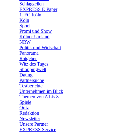
🧩 Spiele
Schlagzeilen
EXPRESS E-Paper
1. FC Köln
Köln
Sport
Promi und Show
Kölner Umland
NRW
Politik und Wirtschaft
Panorama
Ratgeber
Witz des Tages
Shoppingwelt
Dating
Partnersuche
Testberichte
Unternehmen im Blick
Themen von A bis Z
Spiele
Quiz
Redaktion
Newsletter
Unsere Partner
EXPRESS Service