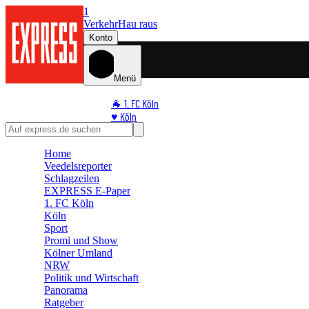
1
Verkehr
Hau raus
Konto
Menü
🐐 1. FC Köln
♥️ Köln
⭐ Promi
🏆 Sport
Home
Veedelsreporter
🛒 Shoppingwelt
Schlagzeilen
🧩 Spiele
EXPRESS E-Paper
1. FC Köln
Köln
Sport
Promi und Show
Kölner Umland
NRW
Politik und Wirtschaft
Panorama
Ratgeber