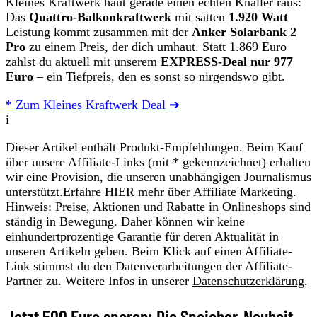
Kleines Kraftwerk haut gerade einen echten Knaller raus:
Das
Quattro‑Balkonkraftwerk
mit satten
1.920 Watt
Leistung kommt zusammen mit der
Anker Solarbank 2
Pro
zu einem Preis, der dich umhaut. Statt 1.869 Euro
zahlst du aktuell mit unserem
EXPRESS-Deal
nur 977
Euro
– ein Tiefpreis, den es sonst so nirgendswo gibt.
* Zum Kleines Kraftwerk Deal ➔
i
Dieser Artikel enthält Produkt-Empfehlungen. Beim Kauf
über unsere Affiliate-Links (mit * gekennzeichnet) erhalten
wir eine Provision, die unseren unabhängigen Journalismus
unterstützt.Erfahre
HIER
mehr über Affiliate Marketing.
Hinweis: Preise, Aktionen und Rabatte in Onlineshops sind
ständig in Bewegung. Daher können wir keine
einhundertprozentige Garantie für deren Aktualität in
unseren Artikeln geben. Beim Klick auf einen Affiliate-
Link stimmst du den Datenverarbeitungen der Affiliate-
Partner zu. Weitere Infos in unserer
Datenschutzerklärung
.
Jetzt 500 Euro sparen: Die Speicher-Neuheit