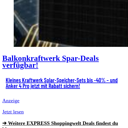
Balkonkraftwerk Spar-Deals
verfügbar!
Kleines Kraftwerk Solar-Speicher-Sets bis -40% – und
Anker 4 Pro jetzt mit Rabatt sichern!
Anzeige
Jetzt lesen
➔ Weitere EXPRESS Shoppingwelt Deals findest du