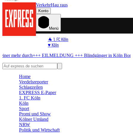
Verkehr
Hau raus
Konto
Menü
🐐 1. FC Köln
♥️ Köln
⭐ Promi
ch
+++ EILMELDUNG +++
Blindgänger in Köln
Bombe im Rhein! Hi
🏆 Sport
🛒 Shoppingwelt
🧩 Spiele
Home
Veedelsreporter
Schlagzeilen
EXPRESS E-Paper
1. FC Köln
Köln
Sport
Promi und Show
Kölner Umland
NRW
Politik und Wirtschaft