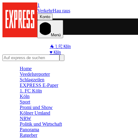
1
Verkehr
Hau raus
Konto
Menü
🐐 1. FC Köln
♥️ Köln
⭐ Promi
🏆 Sport
Home
Veedelsreporter
🛒 Shoppingwelt
Schlagzeilen
🧩 Spiele
EXPRESS E-Paper
1. FC Köln
Köln
Sport
Promi und Show
Kölner Umland
NRW
Politik und Wirtschaft
Panorama
Ratgeber