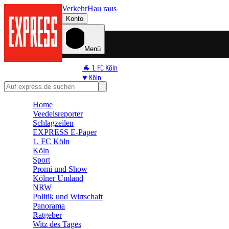
Verkehr
Hau raus
Konto
Menü
🐐 1. FC Köln
♥️ Köln
⭐ Promi
🏆 Sport
Home
Veedelsreporter
🛒 Shoppingwelt
Schlagzeilen
🧩 Spiele
EXPRESS E-Paper
1. FC Köln
Köln
Sport
Promi und Show
Kölner Umland
NRW
Politik und Wirtschaft
Panorama
Ratgeber
Witz des Tages