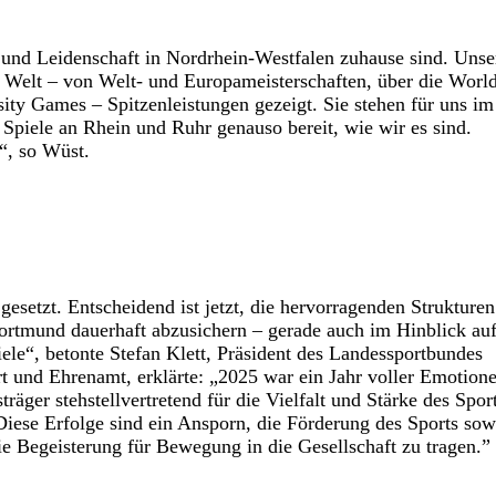
e und Leidenschaft in Nordrhein-Westfalen zuhause sind. Unse
 Welt – von Welt- und Europameisterschaften, über die Worl
y Games – Spitzenleistungen gezeigt. Sie stehen für uns im
Spiele an Rhein und Ruhr genauso bereit, wie wir es sind.
“, so Wüst.
setzt. Entscheidend ist jetzt, die hervorragenden Strukturen
tmund dauerhaft abzusichern – gerade auch im Hinblick auf
e“, betonte Stefan Klett, Präsident des Landessportbundes
rt und Ehrenamt, erklärte: „2025 war ein Jahr voller Emotion
äger stehstellvertretend für die Vielfalt und Stärke des Sport
iese Erfolge sind ein Ansporn, die Förderung des Sports so
die Begeisterung für Bewegung in die Gesellschaft zu tragen.”