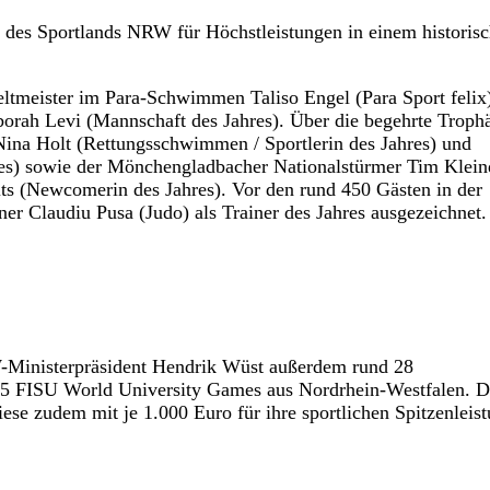
n des Sportlands NRW für Höchstleistungen in einem historis
ltmeister im Para-Schwimmen Taliso Engel (Para Sport felix
orah Levi (Mannschaft des Jahres). Über die begehrte Troph
ina Holt (Rettungsschwimmen / Sportlerin des Jahres) und
res) sowie der Mönchengladbacher Nationalstürmer Tim Klein
its (Newcomerin des Jahres). Vor den rund 450 Gästen in der
r Claudiu Pusa (Judo) als Trainer des Jahres ausgezeichnet.
W-Ministerpräsident Hendrik Wüst außerdem rund 28
5 FISU World University Games aus Nordrhein-Westfalen. D
ese zudem mit je 1.000 Euro für ihre sportlichen Spitzenleis