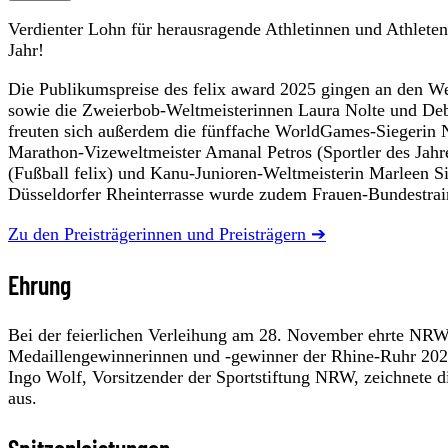
Verdienter Lohn für herausragende Athletinnen und Athlete
Jahr!
Die Publikumspreise des felix award 2025 gingen an den We
sowie die Zweierbob-Weltmeisterinnen Laura Nolte und Deb
freuten sich außerdem die fünffache WorldGames-Siegerin N
Marathon-Vizeweltmeister Amanal Petros (Sportler des Jah
(Fußball felix) und Kanu-Junioren-Weltmeisterin Marleen S
Düsseldorfer Rheinterrasse wurde zudem Frauen-Bundestraine
Zu den Preisträgerinnen und Preisträgern ➔
Ehrung
Bei der feierlichen Verleihung am 28. November ehrte NR
Medaillengewinnerinnen und -gewinner der Rhine-Ruhr 202
Ingo Wolf, Vorsitzender der Sportstiftung NRW, zeichnete di
aus.