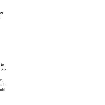
re
d
 in
 die
en,
s in
wohl