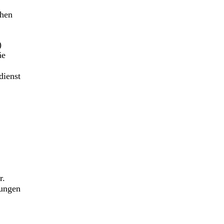
chen
)
äe
dienst
r.
tungen