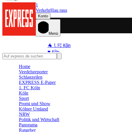
1
Verkehr
Hau raus
Konto
Menü
🐐 1. FC Köln
♥️ Köln
⭐ Promi
Home
🏆 Sport
Veedelsreporter
🛒 Shoppingwelt
Schlagzeilen
🧩 Spiele
EXPRESS E-Paper
1. FC Köln
Köln
Sport
Promi und Show
Kölner Umland
NRW
Politik und Wirtschaft
Panorama
Ratgeber