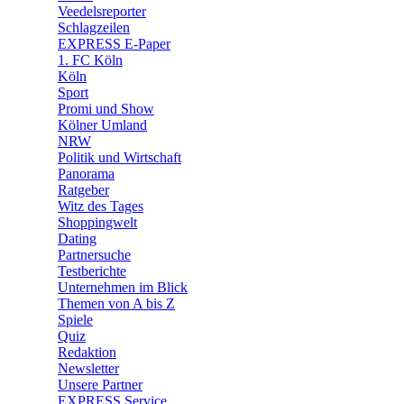
🛒 Shoppingwelt
Veedelsreporter
🧩 Spiele
Schlagzeilen
EXPRESS E-Paper
1. FC Köln
Köln
Sport
Promi und Show
Kölner Umland
NRW
Politik und Wirtschaft
Panorama
Ratgeber
Witz des Tages
Shoppingwelt
Dating
Partnersuche
Testberichte
Unternehmen im Blick
Themen von A bis Z
Spiele
Quiz
Redaktion
Newsletter
Unsere Partner
EXPRESS Service