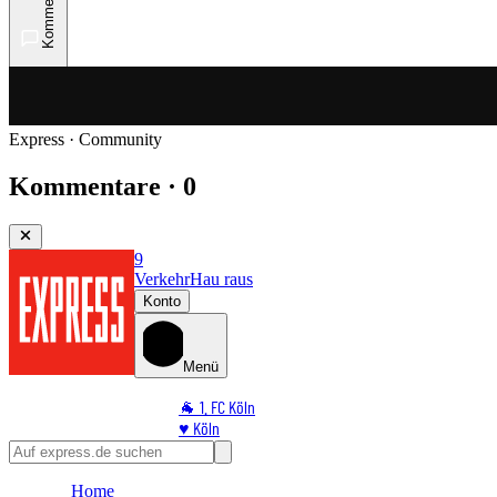
Kommentare
Express · Community
Kommentare · 0
9
Verkehr
Hau raus
Konto
Menü
🐐 1. FC Köln
♥️ Köln
⭐ Promi
🏆 Sport
Home