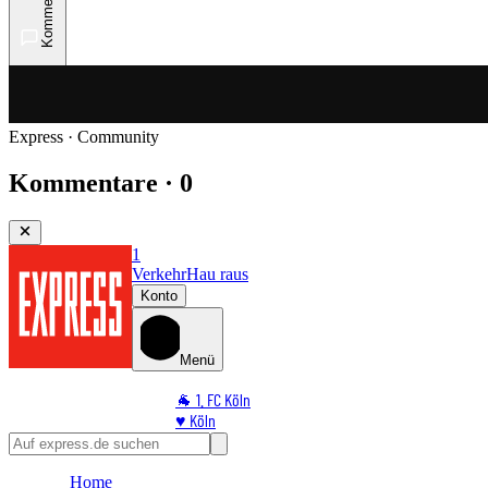
Kommentare
Express · Community
Kommentare · 0
1
Verkehr
Hau raus
Konto
Menü
🐐 1. FC Köln
♥️ Köln
⭐ Promi
🏆 Sport
Home