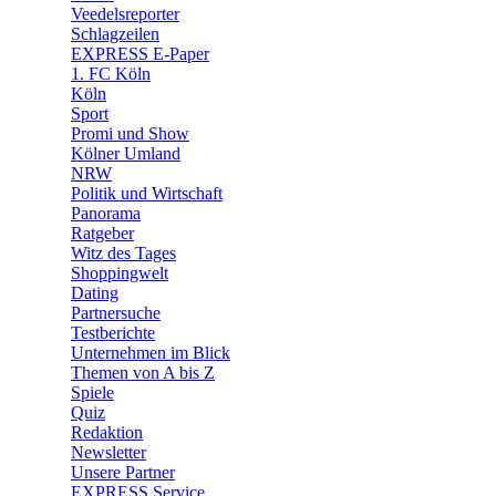
🛒 Shoppingwelt
Veedelsreporter
🧩 Spiele
Schlagzeilen
EXPRESS E-Paper
1. FC Köln
Köln
Sport
Promi und Show
Kölner Umland
NRW
Politik und Wirtschaft
Panorama
Ratgeber
Witz des Tages
Shoppingwelt
Dating
Partnersuche
Testberichte
Unternehmen im Blick
Themen von A bis Z
Spiele
Quiz
Redaktion
Newsletter
Unsere Partner
EXPRESS Service