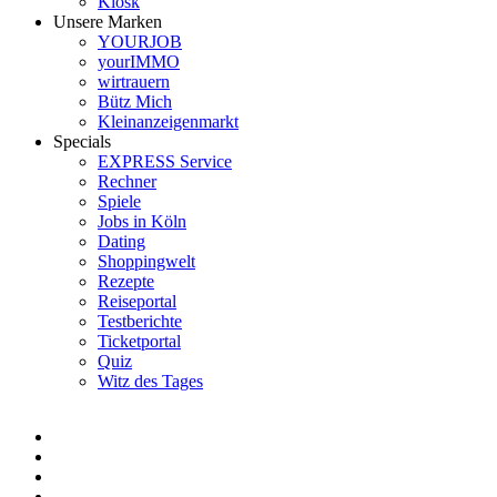
Kiosk
Unsere Marken
YOURJOB
yourIMMO
wirtrauern
Bütz Mich
Kleinanzeigenmarkt
Specials
EXPRESS Service
Rechner
Spiele
Jobs in Köln
Dating
Shoppingwelt
Rezepte
Reiseportal
Testberichte
Ticketportal
Quiz
Witz des Tages