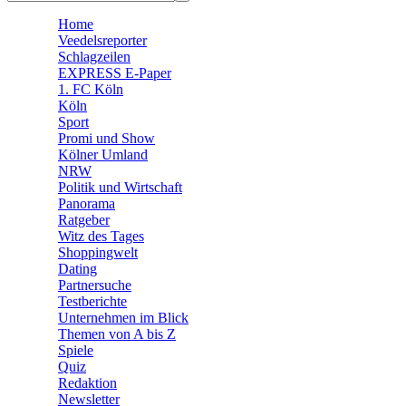
🧩 Spiele
Home
Veedelsreporter
Schlagzeilen
EXPRESS E-Paper
1. FC Köln
Köln
Sport
Promi und Show
Kölner Umland
NRW
Politik und Wirtschaft
Panorama
Ratgeber
Witz des Tages
Shoppingwelt
Dating
Partnersuche
Testberichte
Unternehmen im Blick
Themen von A bis Z
Spiele
Quiz
Redaktion
Newsletter