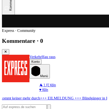
Kommentare
Express · Community
Kommentare · 0
Verkehr
Hau raus
Konto
Menü
🐐 1. FC Köln
♥️ Köln
⭐ Promi
t keiner mehr durch
+++ EILMELDUNG +++
Blindgänger in Köln
B
🏆 Sport
🛒 Shoppingwelt