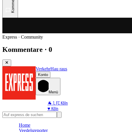
Kommentare
Express · Community
Kommentare · 0
Verkehr
Hau raus
Konto
Menü
🐐 1. FC Köln
♥️ Köln
⭐ Promi
🏆 Sport
Home
🛒 Shoppingwelt
Veedelsreporter