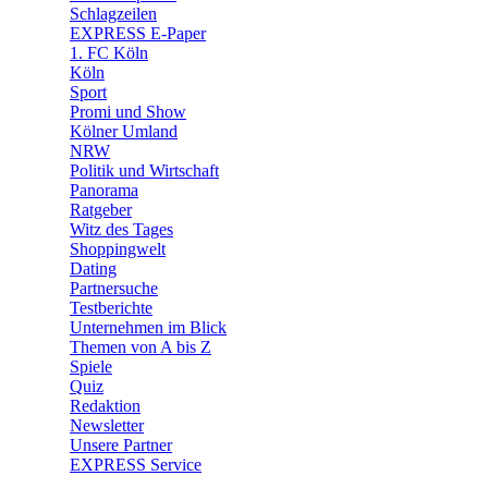
🧩 Spiele
Schlagzeilen
EXPRESS E-Paper
1. FC Köln
Köln
Sport
Promi und Show
Kölner Umland
NRW
Politik und Wirtschaft
Panorama
Ratgeber
Witz des Tages
Shoppingwelt
Dating
Partnersuche
Testberichte
Unternehmen im Blick
Themen von A bis Z
Spiele
Quiz
Redaktion
Newsletter
Unsere Partner
EXPRESS Service