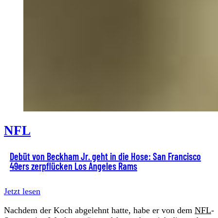
NFL
Debüt von Beckham Jr. geht in die Hose: San Francisco
49ers zerpflücken Los Angeles Rams
Jetzt lesen
Nachdem der Koch abgelehnt hatte, habe er von dem
NFL
-