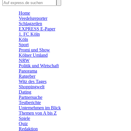
🛒 Shoppingwelt
Home
🧩 Spiele
Veedelsreporter
Schlagzeilen
EXPRESS E-Paper
1. FC Köln
Köln
Sport
Promi und Show
Kölner Umland
NRW
Politik und Wirtschaft
Panorama
Ratgeber
Witz des Tages
Shoppingwelt
Dating
Partnersuche
Testberichte
Unternehmen im Blick
Themen von A bis Z
Spiele
Quiz
Redaktion