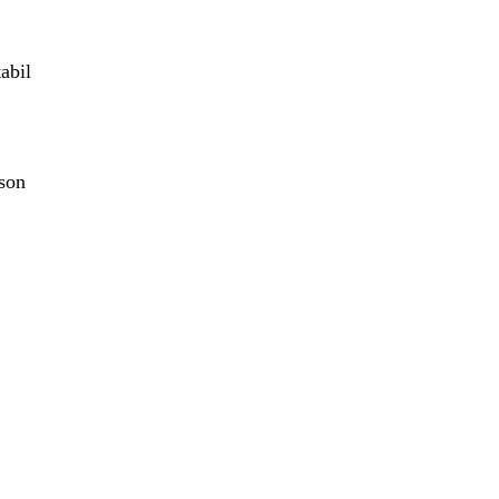
abil
son