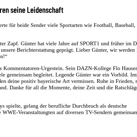
aren seine Leidenschaft
te für beide Sender viele Sportarten wie Football, Baseball,
ter Zapf. Günter hat viele Jahre auf SPORT1 und früher im 
unsere Berichterstattung geprägt. Lieber Günter, wir werden
en!“
das Kommentatoren-Urgestein. Sein DAZN-Kollege Flo Hause
ele gemeinsam begleitet. Legende Günter war ein Vorbild. I
den deine positiv bayerische Art vermissen. Ruhe in Frieden,
nd. Danke für all die Momente, deine Zeit und die Ratschläg
ys spielte, gelang der berufliche Durchbruch als deutsche
ie WWE-Veranstaltungten auf diversen TV-Sendern gemeinsa