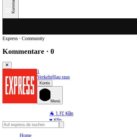
Kommentare
Express · Community
Kommentare · 0
1
Verkehr
Hau raus
Konto
Menü
🐐 1. FC Köln
♥️ Köln
⭐ Promi
Home
🏆 Sport