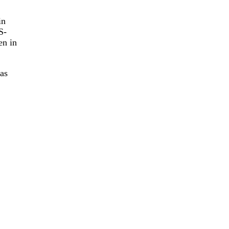
in
S-
en in
as