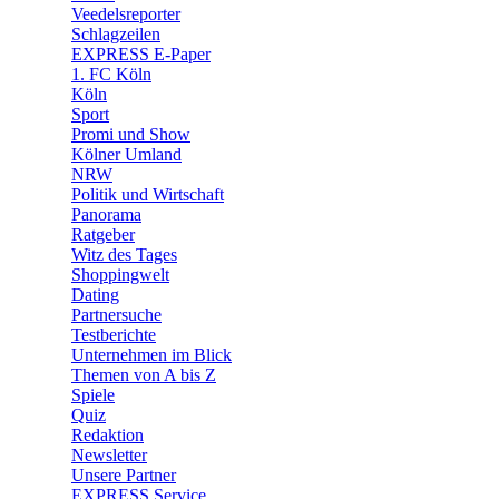
Veedelsreporter
🛒 Shoppingwelt
Schlagzeilen
🧩 Spiele
EXPRESS E-Paper
1. FC Köln
Köln
Sport
Promi und Show
Kölner Umland
NRW
Politik und Wirtschaft
Panorama
Ratgeber
Witz des Tages
Shoppingwelt
Dating
Partnersuche
Testberichte
Unternehmen im Blick
Themen von A bis Z
Spiele
Quiz
Redaktion
Newsletter
Unsere Partner
EXPRESS Service