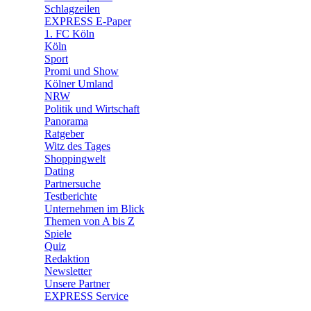
🧩 Spiele
Schlagzeilen
EXPRESS E-Paper
1. FC Köln
Köln
Sport
Promi und Show
Kölner Umland
NRW
Politik und Wirtschaft
Panorama
Ratgeber
Witz des Tages
Shoppingwelt
Dating
Partnersuche
Testberichte
Unternehmen im Blick
Themen von A bis Z
Spiele
Quiz
Redaktion
Newsletter
Unsere Partner
EXPRESS Service