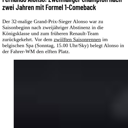
zwei Jahren mit Formel 1-Comeback
Der 32-malige Grand-Prix-Sieger Alonso war zu
Saisonbeginn nach zweijähriger Abstinenz in die
Königsklasse und zum früheren Renault-Team
zurückgekehrt. Vor dem
zwölften Saisonrennen
im
belgischen Spa (Sonntag, 15.00 Uhr/Sky) belegt Alonso in
der Fahrer-WM den elften Platz.