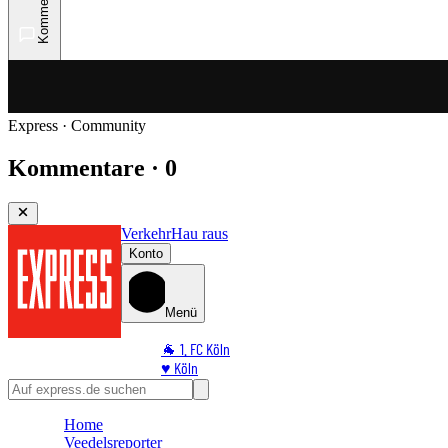
Kommentare
Express · Community
Kommentare · 0
Verkehr
Hau raus
Konto
Menü
🐐 1. FC Köln
♥️ Köln
⭐ Promi
🏆 Sport
Home
🛒 Shoppingwelt
Veedelsreporter