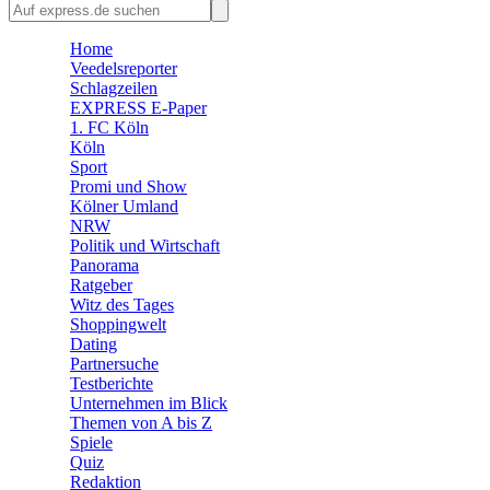
🛒 Shoppingwelt
🧩 Spiele
Home
Veedelsreporter
Schlagzeilen
EXPRESS E-Paper
1. FC Köln
Köln
Sport
Promi und Show
Kölner Umland
NRW
Politik und Wirtschaft
Panorama
Ratgeber
Witz des Tages
Shoppingwelt
Dating
Partnersuche
Testberichte
Unternehmen im Blick
Themen von A bis Z
Spiele
Quiz
Redaktion