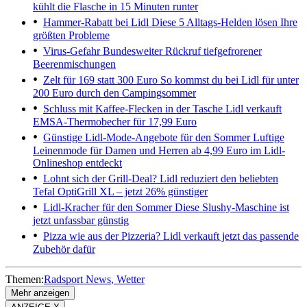
kühlt die Flasche in 15 Minuten runter
Hammer-Rabatt bei Lidl
Diese 5 Alltags-Helden lösen Ihre
größten Probleme
Virus-Gefahr
Bundesweiter Rückruf tiefgefrorener
Beerenmischungen
Zelt für 169 statt 300 Euro
So kommst du bei Lidl für unter
200 Euro durch den Campingsommer
Schluss mit Kaffee-Flecken in der Tasche
Lidl verkauft
EMSA-Thermobecher für 17,99 Euro
Günstige Lidl-Mode-Angebote für den Sommer
Luftige
Leinenmode für Damen und Herren ab 4,99 Euro im Lidl-
Onlineshop entdeckt
Lohnt sich der Grill-Deal?
Lidl reduziert den beliebten
Tefal OptiGrill XL – jetzt 26% günstiger
Lidl-Kracher für den Sommer
Diese Slushy-Maschine ist
jetzt unfassbar günstig
Pizza wie aus der Pizzeria?
Lidl verkauft jetzt das passende
Zubehör dafür
Themen:
Radsport News
Wetter
Mehr anzeigen