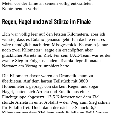
Meter vor der Linie an seinem völlig entkräfteten
Kontrahenten vorbei.
Regen, Hagel und zwei Stürze im Finale
„Ich war völlig leer auf den letzten Kilometern, aber ich
wusste, dass es Eulalio genauso geht. Ich dachte erst, es
wäre unmöglich nach dem Missgeschick. Es waren ja nur
noch zwei Kilometer“, sagte ein erschöpfter, aber
glücklicher Arrieta im Ziel. Für sein UAE-Team war es der
zweite Sieg in Folge, nachdem Teamkollege Jhonatan
Narvaez am Vortag triumphiert hatte.
Die Kilometer davor waren an Dramatik kaum zu
überbieten. Auf dem harten Teilstück mit 3800
Höhenmetern, geprägt von starkem Regen und sogar
Hagel, hatten sich Arrieta und Eulalio aus einer
Fluchtgruppe abgesetzt. 13,5 Kilometer vor dem Ziel
stürzte Arrieta in einer Abfahrt – der Weg zum Sieg schien
für Eulalio frei. Doch dann der nächste Schock: 6,5
Kilometer vor dem Ziel kam auch Eulalio zu Fall! Arrieta