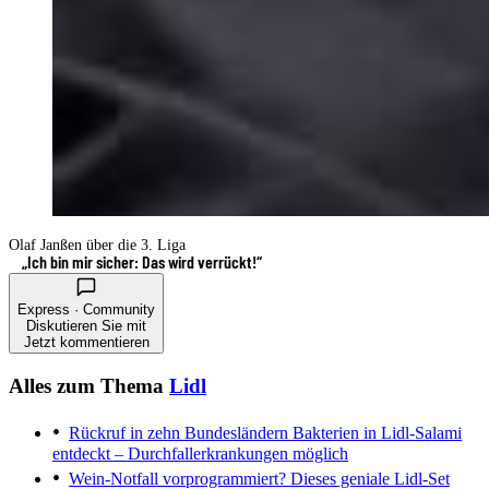
Olaf Janßen über die 3. Liga
„Ich bin mir sicher: Das wird verrückt!“
Express · Community
Diskutieren Sie mit
Jetzt kommentieren
Alles zum Thema
Lidl
Rückruf in zehn Bundesländern
Bakterien in Lidl-Salami
entdeckt – Durchfallerkrankungen möglich
Wein-Notfall vorprogrammiert?
Dieses geniale Lidl-Set