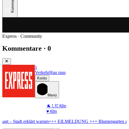
Kommentare
Express · Community
Kommentare · 0
1
Verkehr
Hau raus
Konto
Menü
🐐 1. FC Köln
♥️ Köln
⭐ Promi
lärt warum
+++ EILMELDUNG +++
Blumengarten auf der Venloer
Kos
🏆 Sport