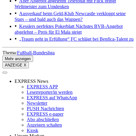
Aber Angebot abgelehnt
Telefonat mit Flick bringt
Weltmeister zum Umdenken
Ausverkauf beim Geld-Klub
Newcastle verkloppt seine
Stars – und bald auch das Wappen?
Kesslers perfektes Pokerblatt
Nächstes BVB-Angebot
abgelehnt – Preis für El Mala steigt
„Traum geht in Erfüllung“
FC schlägt bei Benfica-Talent zu
Thema:
Fußball-Bundesliga
Mehr anzeigen
ANZEIGE X
EXPRESS News
EXPRESS APP
Leserreporter/in werden
EXPRESS auf WhatsApp
Newsletter
PUSH Nachrichten
EXPRESS e-paper
Abo abschließen
Anzeigen schalten
Kiosk
Unsere Marken