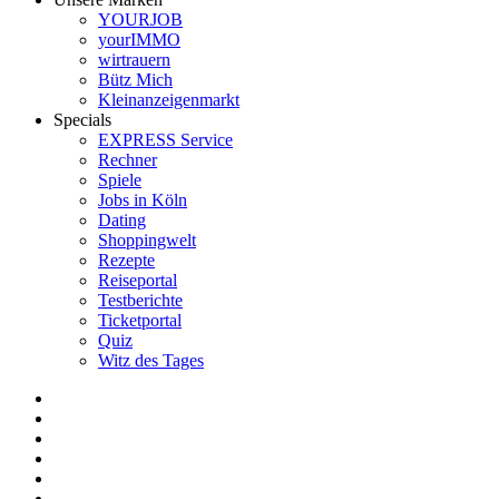
YOURJOB
yourIMMO
wirtrauern
Bütz Mich
Kleinanzeigenmarkt
Specials
EXPRESS Service
Rechner
Spiele
Jobs in Köln
Dating
Shoppingwelt
Rezepte
Reiseportal
Testberichte
Ticketportal
Quiz
Witz des Tages