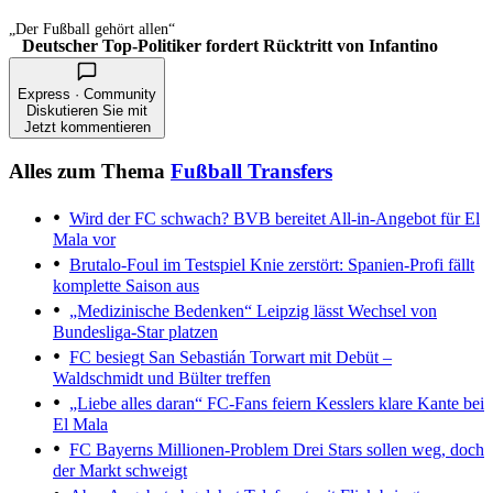
„Der Fußball gehört allen“
Deutscher Top-Politiker fordert Rücktritt von Infantino
Express · Community
Diskutieren Sie mit
Jetzt kommentieren
Alles zum Thema
Fußball Transfers
Wird der FC schwach?
BVB bereitet All-in-Angebot für El
Mala vor
Brutalo-Foul im Testspiel
Knie zerstört: Spanien-Profi fällt
komplette Saison aus
„Medizinische Bedenken“
Leipzig lässt Wechsel von
Bundesliga-Star platzen
FC besiegt San Sebastián
Torwart mit Debüt –
Waldschmidt und Bülter treffen
„Liebe alles daran“
FC-Fans feiern Kesslers klare Kante bei
El Mala
FC Bayerns Millionen-Problem
Drei Stars sollen weg, doch
der Markt schweigt