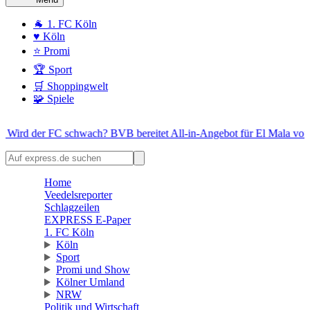
🐐 1. FC Köln
♥️ Köln
⭐ Promi
🏆 Sport
🛒 Shoppingwelt
🧩 Spiele
C schwach?
BVB bereitet All-in-Angebot für El Mala vor
+++ EILME
Home
Veedelsreporter
Schlagzeilen
EXPRESS E-Paper
1. FC Köln
Köln
Sport
Promi und Show
Kölner Umland
NRW
Politik und Wirtschaft