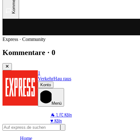
Kommentare
Express · Community
Kommentare · 0
1
Verkehr
Hau raus
Konto
Menü
🐐 1. FC Köln
♥️ Köln
⭐ Promi
🏆 Sport
Home