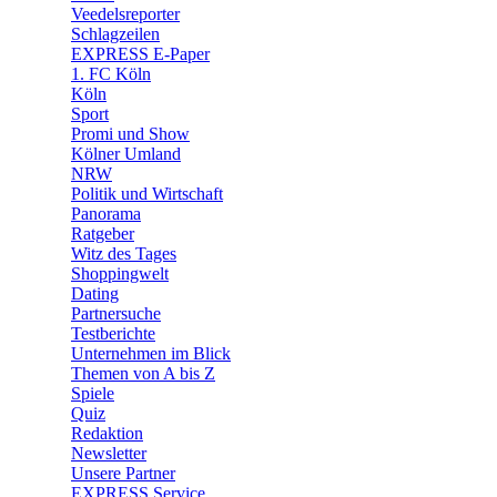
🛒 Shoppingwelt
Veedelsreporter
🧩 Spiele
Schlagzeilen
EXPRESS E-Paper
1. FC Köln
Köln
Sport
Promi und Show
Kölner Umland
NRW
Politik und Wirtschaft
Panorama
Ratgeber
Witz des Tages
Shoppingwelt
Dating
Partnersuche
Testberichte
Unternehmen im Blick
Themen von A bis Z
Spiele
Quiz
Redaktion
Newsletter
Unsere Partner
EXPRESS Service