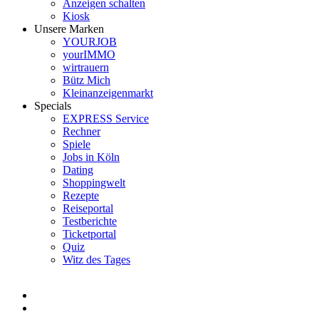
Anzeigen schalten
Kiosk
Unsere Marken
YOURJOB
yourIMMO
wirtrauern
Bütz Mich
Kleinanzeigenmarkt
Specials
EXPRESS Service
Rechner
Spiele
Jobs in Köln
Dating
Shoppingwelt
Rezepte
Reiseportal
Testberichte
Ticketportal
Quiz
Witz des Tages