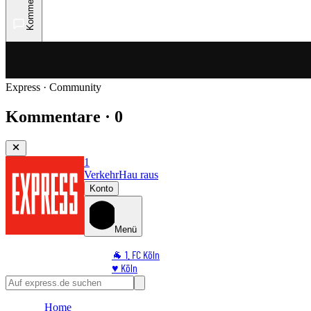
Kommentare
Express · Community
Kommentare · 0
1
Verkehr
Hau raus
Konto
Menü
🐐 1. FC Köln
♥️ Köln
⭐ Promi
🏆 Sport
Home