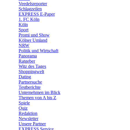
🛒 Shoppingwelt
Veedelsreporter
🧩 Spiele
Schlagzeilen
EXPRESS E-Paper
1. FC Köln
Köln
Sport
Promi und Show
Kölner Umland
NRW
Politik und Wirtschaft
Panorama
Ratgeber
Witz des Tages
Shoppingwelt
Dating
Partnersuche
Testberichte
Unternehmen im Blick
Themen von A bis Z
Spiele
Quiz
Redaktion
Newsletter
Unsere Partner
EXPRESS Service