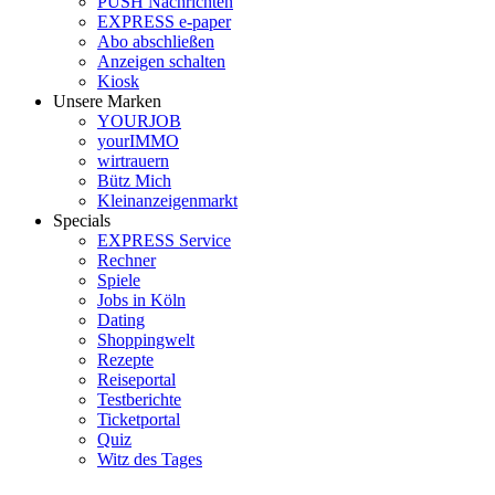
PUSH Nachrichten
EXPRESS e-paper
Abo abschließen
Anzeigen schalten
Kiosk
Unsere Marken
YOURJOB
yourIMMO
wirtrauern
Bütz Mich
Kleinanzeigenmarkt
Specials
EXPRESS Service
Rechner
Spiele
Jobs in Köln
Dating
Shoppingwelt
Rezepte
Reiseportal
Testberichte
Ticketportal
Quiz
Witz des Tages