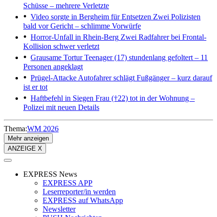
Schüsse – mehrere Verletzte
Video sorgte in Bergheim für Entsetzen
Zwei Polizisten
bald vor Gericht – schlimme Vorwürfe
Horror-Unfall in Rhein-Berg
Zwei Radfahrer bei Frontal-
Kollision schwer verletzt
Grausame Tortur
Teenager (17) stundenlang gefoltert – 11
Personen angeklagt
Prügel-Attacke
Autofahrer schlägt Fußgänger – kurz darauf
ist er tot
Haftbefehl in Siegen
Frau (†22) tot in der Wohnung –
Polizei mit neuen Details
Thema:
WM 2026
Mehr anzeigen
ANZEIGE X
EXPRESS News
EXPRESS APP
Leserreporter/in werden
EXPRESS auf WhatsApp
Newsletter