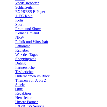
🛒 Shoppingwelt
Veedelsreporter
🧩 Spiele
Schlagzeilen
EXPRESS E-Paper
1. FC Köln
Köln
Sport
Promi und Show
Kölner Umland
NRW
Politik und Wirtschaft
Panorama
Ratgeber
Witz des Tages
Shoppingwelt
Dating
Partnersuche
Testberichte
Unternehmen im Blick
Themen von A bis Z
Spiele
Quiz
Redaktion
Newsletter
Unsere Partner
EXPRESS Service