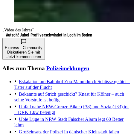
„Video des Jahres“
Autsch! Jubel-Profi verschwindet in Loch im Boden
Express · Community
Diskutieren Sie mit
Jetzt kommentieren
Alles zum Thema
Polizeimeldungen
Eskalation am Bahnhof Zoo
Mann durch Schüsse getötet –
Täter auf der Flucht
Bekannte auf Strich geschickt?
Knast für Kölner – auch
seine Vorstrafe ist heftig
Unfall nahe NRW-Grenze
Biker (†38) und Sozia (†33) tot
– DRK-Lkw beteiligt
Üble Lüge in NRW-Stadt
Falscher Alarm legt 60 Retter
lahm
Großeinsatz der Polizei
In dänischer Kleinstadt fallen