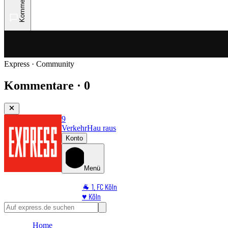
Kommentare
Express · Community
Kommentare · 0
9
Verkehr
Hau raus
Konto
Menü
🐐 1. FC Köln
♥️ Köln
⭐ Promi
🏆 Sport
Home