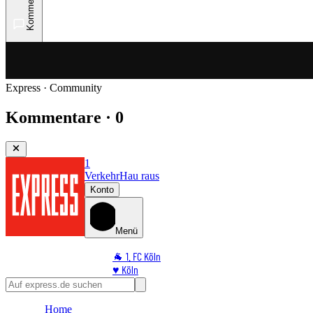
Kommentare
Express · Community
Kommentare · 0
1
Verkehr
Hau raus
Konto
Menü
🐐 1. FC Köln
♥️ Köln
⭐ Promi
🏆 Sport
Home