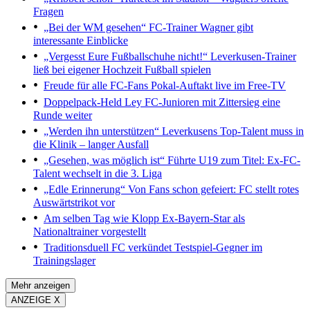
Fragen
„Bei der WM gesehen“
FC-Trainer Wagner gibt
interessante Einblicke
„Vergesst Eure Fußballschuhe nicht!“
Leverkusen-Trainer
ließ bei eigener Hochzeit Fußball spielen
Freude für alle FC-Fans
Pokal-Auftakt live im Free-TV
Doppelpack-Held Ley
FC-Junioren mit Zittersieg eine
Runde weiter
„Werden ihn unterstützen“
Leverkusens Top-Talent muss in
die Klinik – langer Ausfall
„Gesehen, was möglich ist“
Führte U19 zum Titel: Ex-FC-
Talent wechselt in die 3. Liga
„Edle Erinnerung“
Von Fans schon gefeiert: FC stellt rotes
Auswärtstrikot vor
Am selben Tag wie Klopp
Ex-Bayern-Star als
Nationaltrainer vorgestellt
Traditionsduell
FC verkündet Testspiel-Gegner im
Trainingslager
Mehr anzeigen
ANZEIGE X