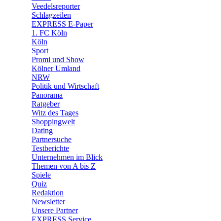
🛒 Shoppingwelt
Veedelsreporter
🧩 Spiele
Schlagzeilen
EXPRESS E-Paper
1. FC Köln
Köln
Sport
Promi und Show
Kölner Umland
NRW
Politik und Wirtschaft
Panorama
Ratgeber
Witz des Tages
Shoppingwelt
Dating
Partnersuche
Testberichte
Unternehmen im Blick
Themen von A bis Z
Spiele
Quiz
Redaktion
Newsletter
Unsere Partner
EXPRESS Service