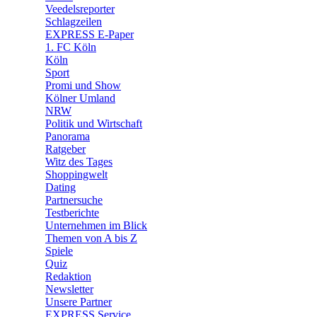
🛒 Shoppingwelt
Veedelsreporter
🧩 Spiele
Schlagzeilen
EXPRESS E-Paper
1. FC Köln
Köln
Sport
Promi und Show
Kölner Umland
NRW
Politik und Wirtschaft
Panorama
Ratgeber
Witz des Tages
Shoppingwelt
Dating
Partnersuche
Testberichte
Unternehmen im Blick
Themen von A bis Z
Spiele
Quiz
Redaktion
Newsletter
Unsere Partner
EXPRESS Service