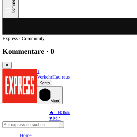
Kommentare
Express · Community
Kommentare · 0
1
Verkehr
Hau raus
Konto
Menü
🐐 1. FC Köln
♥️ Köln
⭐ Promi
🏆 Sport
Home