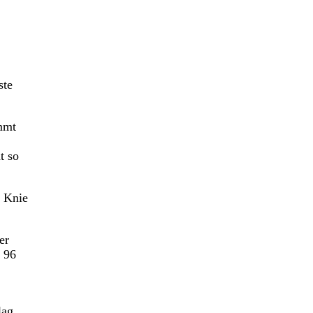
ste
mmt
t so
n Knie
er
r 96
lag