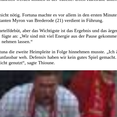
nicht nötig. Fortuna machte es vor allem in den ersten Minut
ütanten Myron van Brederode (21) verdient in Führung.
artelfdebüt, aber das Wichtigste ist das Ergebnis und das ärge
nd fügte an: „Wir sind mit viel Energie aus der Pause gekomm
h nehmen lassen.“
rtuna die zweite Heimpleite in Folge hinnehmen musste. „Ich 
unfassbar weh. Defensiv haben wir kein gutes Spiel gemacht.
icht genutzt“, sagte Thioune.