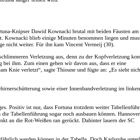
ortuna-Knipser Dawid Kownacki brutal mit beiden Fäusten am
nkt. Kownacki blieb einige Minuten benommen liegen und mus
ge nicht weiter. Für ihn kam Vincent Vermeij (30).
r schlimmeren Verletzung aus, denn zu der Kopfverletzung ko
g bei ihm. Zum einen gehen wir davon aus, dass er eine
am Knie verletzt“, sagte Thioune und fügte an: „Es sieht nich
hirnerschütterung sowie einer Innenbandverletzung im linke
. Positiv ist nur, dass Fortuna trotzdem weiter Tabellenführ
rn die Tabellenführung sogar noch ausbauen können. Hannove
nkt an die Rot-Weißen ran gerückt. Dahinter lauern der SC
efährlich werden können in der Tabelle. Doch Karlsruhe unter