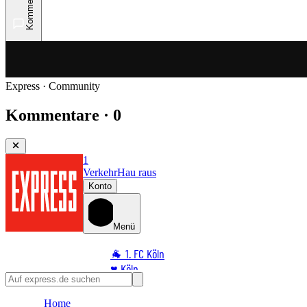
Kommentare
Express · Community
Kommentare · 0
1
Verkehr
Hau raus
Konto
Menü
🐐 1. FC Köln
♥️ Köln
⭐ Promi
Home
🏆 Sport