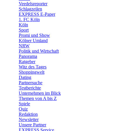
Veedelsreporter
🛒 Shoppingwelt
Schlagzeilen
🧩 Spiele
EXPRESS E-Paper
1. FC Köln
Köln
Sport
Promi und Show
Kölner Umland
NRW
Politik und Wirtschaft
Panorama
Ratgeber
Witz des Tages
Shoppingwelt
Dating
Partnersuche
Testberichte
Unternehmen im Blick
Themen von A bis Z
Spiele
Quiz
Redaktion
Newsletter
Unsere Partner
EXPRESS Service