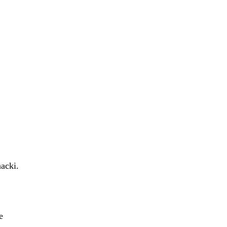
acki.
e