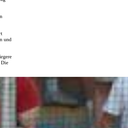
en
rt
en und
ärgere
 Die