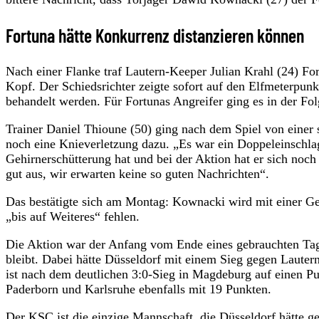
Fortuna hätte Konkurrenz distanzieren können
Nach einer Flanke traf Lautern-Keeper Julian Krahl (24) F
Kopf. Der Schiedsrichter zeigte sofort auf den Elfmeterpu
behandelt werden. Für Fortunas Angreifer ging es in der Fol
Trainer Daniel Thioune (50) ging nach dem Spiel von eine
noch eine Knieverletzung dazu. „Es war ein Doppeleinschla
Gehirnerschütterung hat und bei der Aktion hat er sich noch 
gut aus, wir erwarten keine so guten Nachrichten“.
Das bestätigte sich am Montag: Kownacki wird mit einer Ge
„bis auf Weiteres“ fehlen.
Die Aktion war der Anfang vom Ende eines gebrauchten Tages
bleibt. Dabei hätte Düsseldorf mit einem Sieg gegen Laute
ist nach dem deutlichen 3:0-Sieg in Magdeburg auf einen Pu
Paderborn und Karlsruhe ebenfalls mit 19 Punkten.
Der KSC ist die einzige Mannschaft, die Düsseldorf hätte g