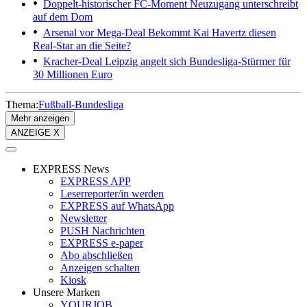
Doppelt-historischer FC-Moment
Neuzugang unterschreibt
auf dem Dom
Arsenal vor Mega-Deal
Bekommt Kai Havertz diesen
Real-Star an die Seite?
Kracher-Deal
Leipzig angelt sich Bundesliga-Stürmer für
30 Millionen Euro
Thema:
Fußball-Bundesliga
Mehr anzeigen
ANZEIGE X
EXPRESS News
EXPRESS APP
Leserreporter/in werden
EXPRESS auf WhatsApp
Newsletter
PUSH Nachrichten
EXPRESS e-paper
Abo abschließen
Anzeigen schalten
Kiosk
Unsere Marken
YOURJOB