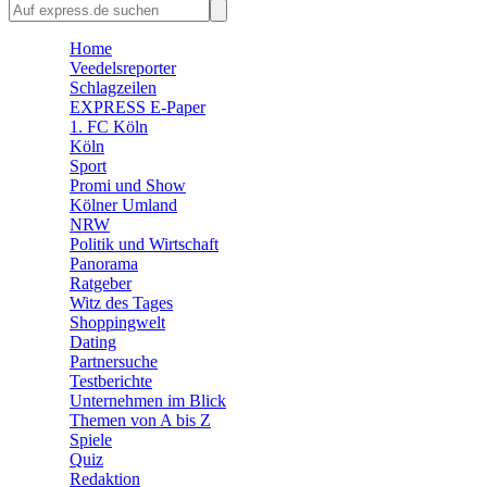
🛒 Shoppingwelt
🧩 Spiele
Home
Veedelsreporter
Schlagzeilen
EXPRESS E-Paper
1. FC Köln
Köln
Sport
Promi und Show
Kölner Umland
NRW
Politik und Wirtschaft
Panorama
Ratgeber
Witz des Tages
Shoppingwelt
Dating
Partnersuche
Testberichte
Unternehmen im Blick
Themen von A bis Z
Spiele
Quiz
Redaktion