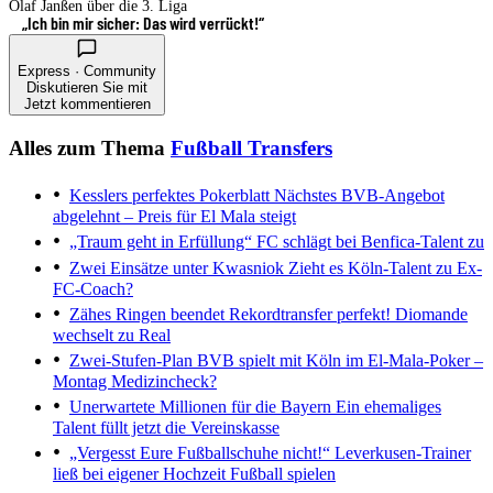
Olaf Janßen über die 3. Liga
„Ich bin mir sicher: Das wird verrückt!“
Express · Community
Diskutieren Sie mit
Jetzt kommentieren
Alles zum Thema
Fußball Transfers
Kesslers perfektes Pokerblatt
Nächstes BVB-Angebot
abgelehnt – Preis für El Mala steigt
„Traum geht in Erfüllung“
FC schlägt bei Benfica-Talent zu
Zwei Einsätze unter Kwasniok
Zieht es Köln-Talent zu Ex-
FC-Coach?
Zähes Ringen beendet
Rekordtransfer perfekt! Diomande
wechselt zu Real
Zwei-Stufen-Plan
BVB spielt mit Köln im El-Mala-Poker –
Montag Medizincheck?
Unerwartete Millionen für die Bayern
Ein ehemaliges
Talent füllt jetzt die Vereinskasse
„Vergesst Eure Fußballschuhe nicht!“
Leverkusen-Trainer
ließ bei eigener Hochzeit Fußball spielen