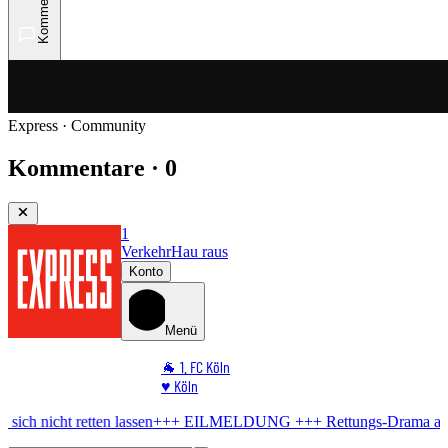
Kommentare
Express · Community
Kommentare · 0
1
Verkehr
Hau raus
Konto
Menü
🐐 1. FC Köln
♥️ Köln
⭐ Promi
 retten lassen
+++ EILMELDUNG +++
Rettungs-Drama am Rhein
Ma
🏆 Sport