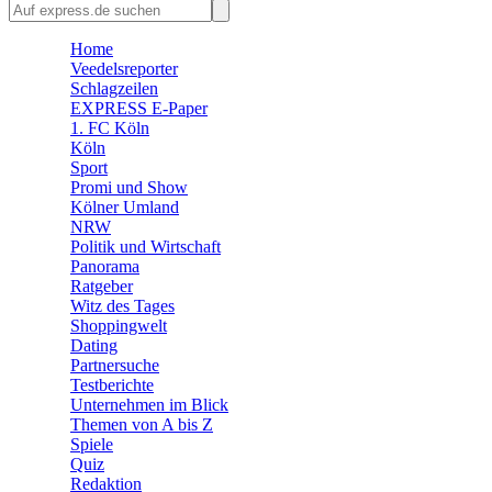
🛒 Shoppingwelt
🧩 Spiele
Home
Veedelsreporter
Schlagzeilen
EXPRESS E-Paper
1. FC Köln
Köln
Sport
Promi und Show
Kölner Umland
NRW
Politik und Wirtschaft
Panorama
Ratgeber
Witz des Tages
Shoppingwelt
Dating
Partnersuche
Testberichte
Unternehmen im Blick
Themen von A bis Z
Spiele
Quiz
Redaktion