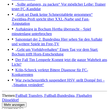
„Sollte anfangen, zu packen“
Vor möglicher Leihe: Trainer
testet FC-Kandidat
„Gott sei Dank keine Schmerztablette genommen“
Zweitliga-Profi spricht über XXL-Narbe und Fast-
Amputation
Auftaktsieg in Bochum
Hertha überrascht – Spiel
minutenlang unterbrochen
Saisonstart der 2. Bundesliga
Hier sehen Sie den Auftakt
und weitere Spiele im Free-TV
„Geht um Vorbildverhalten“
Einen Tag vor dem Start:
Bochum trifft Horn-Entscheidung
Der Fall Tim Lemperle
Kommt jetzt die ganze Wahrheit ans
Licht?
Köln-Schreck verletzt
Bittere Diagnose für FC-
Konkurrenten
War zwischenzeitlich suspendiert
HSV stellt Dompé frei –
„Situation verändert“
Themen:
Fußball Transfers
Fußball-Bundesliga
Flughafen
Düsseldorf
Mehr anzeigen