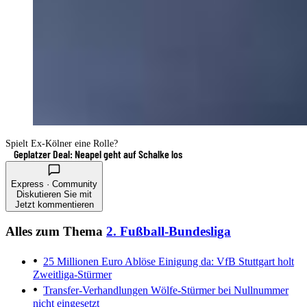
Spielt Ex-Kölner eine Rolle?
Geplatzer Deal: Neapel geht auf Schalke los
Express · Community
Diskutieren Sie mit
Jetzt kommentieren
Alles zum Thema
2. Fußball-Bundesliga
25 Millionen Euro Ablöse
Einigung da: VfB Stuttgart holt
Zweitliga-Stürmer
Transfer-Verhandlungen
Wölfe-Stürmer bei Nullnummer
nicht eingesetzt