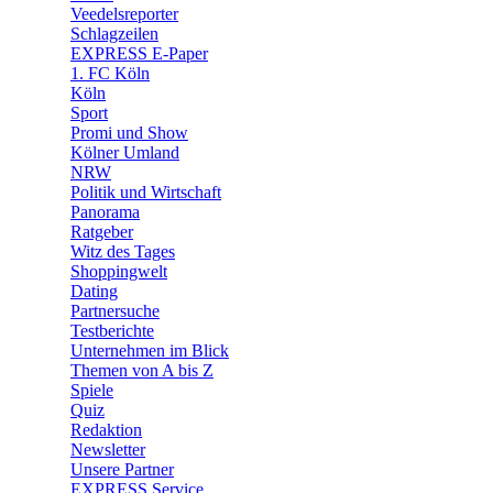
🛒 Shoppingwelt
Veedelsreporter
🧩 Spiele
Schlagzeilen
EXPRESS E-Paper
1. FC Köln
Köln
Sport
Promi und Show
Kölner Umland
NRW
Politik und Wirtschaft
Panorama
Ratgeber
Witz des Tages
Shoppingwelt
Dating
Partnersuche
Testberichte
Unternehmen im Blick
Themen von A bis Z
Spiele
Quiz
Redaktion
Newsletter
Unsere Partner
EXPRESS Service