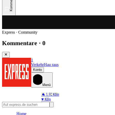
Kommentare
Express · Community
Kommentare · 0
1
Verkehr
Hau raus
Konto
Menü
🐐 1. FC Köln
♥️ Köln
⭐ Promi
🏆 Sport
Home