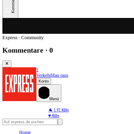
Kommentare
Express · Community
Kommentare · 0
1
Verkehr
Hau raus
Konto
Menü
🐐 1. FC Köln
♥️ Köln
⭐ Promi
🏆 Sport
Home