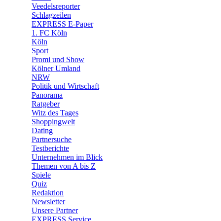
🛒 Shoppingwelt
Veedelsreporter
🧩 Spiele
Schlagzeilen
EXPRESS E-Paper
1. FC Köln
Köln
Sport
Promi und Show
Kölner Umland
NRW
Politik und Wirtschaft
Panorama
Ratgeber
Witz des Tages
Shoppingwelt
Dating
Partnersuche
Testberichte
Unternehmen im Blick
Themen von A bis Z
Spiele
Quiz
Redaktion
Newsletter
Unsere Partner
EXPRESS Service