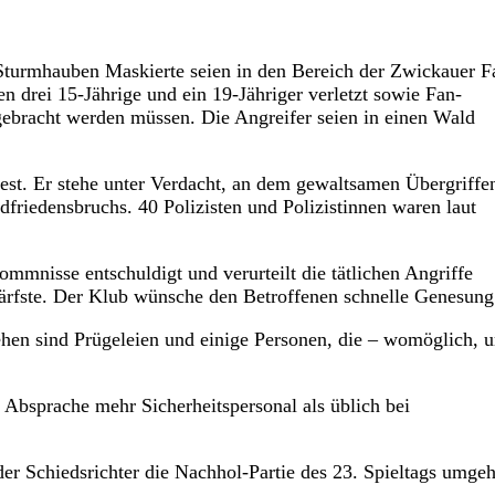
 Sturmhauben Maskierte seien in den Bereich der Zwickauer F
n drei 15-Jährige und ein 19-Jähriger verletzt sowie Fan-
 gebracht werden müssen. Die Angreifer seien in einen Wald
est. Er stehe unter Verdacht, an dem gewaltsamen Übergriffe
dfriedensbruchs. 40 Polizisten und Polizistinnen waren laut
ommnisse entschuldigt und verurteilt die tätlichen Angriffe
ärfste. Der Klub wünsche den Betroffenen schnelle Genesung
ehen sind Prügeleien und einige Personen, die – womöglich, 
 Absprache mehr Sicherheitspersonal als üblich bei
der Schiedsrichter die Nachhol-Partie des 23. Spieltags umge