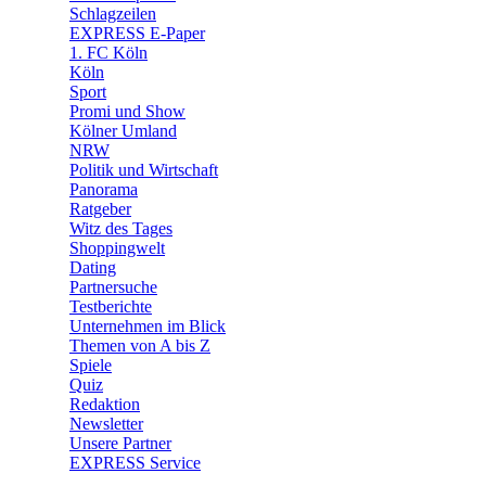
🛒 Shoppingwelt
Schlagzeilen
🧩 Spiele
EXPRESS E-Paper
1. FC Köln
Köln
Sport
Promi und Show
Kölner Umland
NRW
Politik und Wirtschaft
Panorama
Ratgeber
Witz des Tages
Shoppingwelt
Dating
Partnersuche
Testberichte
Unternehmen im Blick
Themen von A bis Z
Spiele
Quiz
Redaktion
Newsletter
Unsere Partner
EXPRESS Service