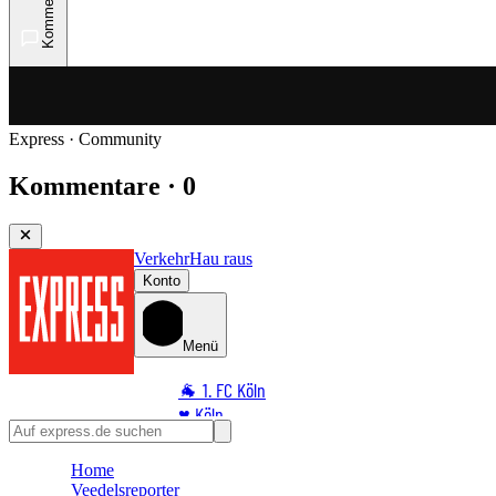
Kommentare
Express · Community
Kommentare · 0
Verkehr
Hau raus
Konto
Menü
🐐 1. FC Köln
♥️ Köln
⭐ Promi
Home
🏆 Sport
Veedelsreporter