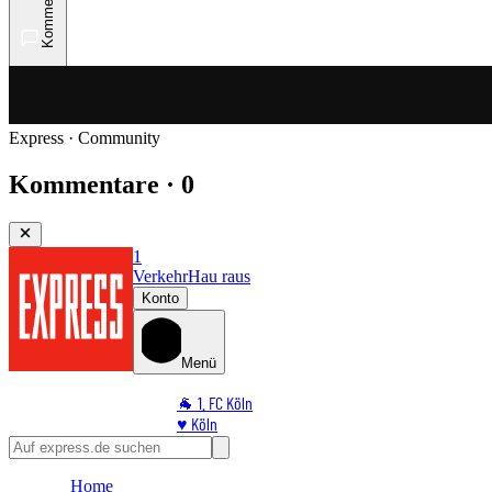
Kommentare
Express · Community
Kommentare · 0
1
Verkehr
Hau raus
Konto
Menü
🐐 1. FC Köln
♥️ Köln
⭐ Promi
🏆 Sport
Home