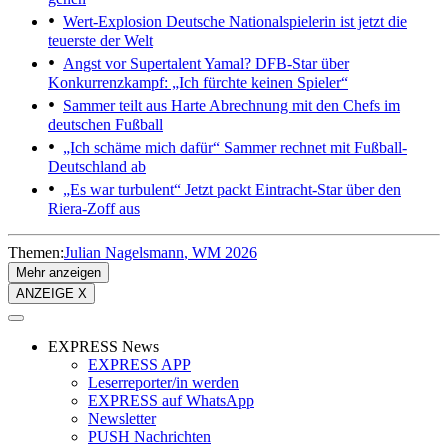
Wert-Explosion
Deutsche Nationalspielerin ist jetzt die
teuerste der Welt
Angst vor Supertalent Yamal?
DFB-Star über
Konkurrenzkampf: „Ich fürchte keinen Spieler“
Sammer teilt aus
Harte Abrechnung mit den Chefs im
deutschen Fußball
„Ich schäme mich dafür“
Sammer rechnet mit Fußball-
Deutschland ab
„Es war turbulent“
Jetzt packt Eintracht-Star über den
Riera-Zoff aus
Themen:
Julian Nagelsmann
WM 2026
Mehr anzeigen
ANZEIGE X
EXPRESS News
EXPRESS APP
Leserreporter/in werden
EXPRESS auf WhatsApp
Newsletter
PUSH Nachrichten