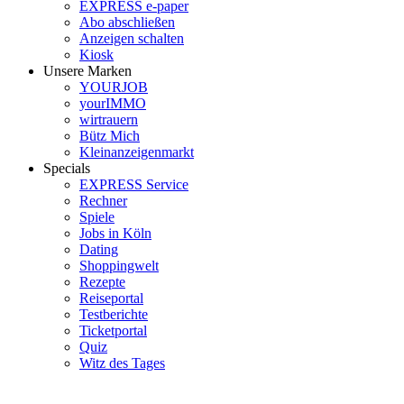
EXPRESS e-paper
Abo abschließen
Anzeigen schalten
Kiosk
Unsere Marken
YOURJOB
yourIMMO
wirtrauern
Bütz Mich
Kleinanzeigenmarkt
Specials
EXPRESS Service
Rechner
Spiele
Jobs in Köln
Dating
Shoppingwelt
Rezepte
Reiseportal
Testberichte
Ticketportal
Quiz
Witz des Tages