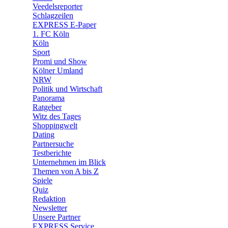
🛒 Shoppingwelt
Veedelsreporter
🧩 Spiele
Schlagzeilen
EXPRESS E-Paper
1. FC Köln
Köln
Sport
Promi und Show
Kölner Umland
NRW
Politik und Wirtschaft
Panorama
Ratgeber
Witz des Tages
Shoppingwelt
Dating
Partnersuche
Testberichte
Unternehmen im Blick
Themen von A bis Z
Spiele
Quiz
Redaktion
Newsletter
Unsere Partner
EXPRESS Service