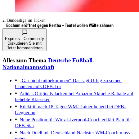
2. Bundesliga im Ticker
Bochum eröffnet gegen Hertha – Teufel wollen Wölfe zähmen
Express · Community
Diskutieren Sie mit
Jetzt kommentieren
Alles zum Thema
Deutsche Fußball-
Nationalmannschaft
„Gar nicht mitbekommen“
Das sagt Urbig zu seinen
Chancen aufs DFB-Tor
Adidas Originals Jacken bei Amazon
Aktuelle Rabatte auf
beliebte Klassiker
Rücktritt nach 18 Tagen
WM-Trainer heuert bei DFB-
Gegner an
Neue Position für Wirtz
Liverpool-Coach erklärt Plan für
DFB-Star
Nach Duell mit Deutschland
Nächster WM-Coach muss
gehen