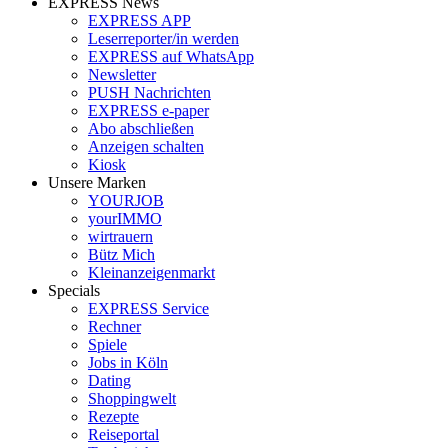
EXPRESS News
EXPRESS APP
Leserreporter/in werden
EXPRESS auf WhatsApp
Newsletter
PUSH Nachrichten
EXPRESS e-paper
Abo abschließen
Anzeigen schalten
Kiosk
Unsere Marken
YOURJOB
yourIMMO
wirtrauern
Bütz Mich
Kleinanzeigenmarkt
Specials
EXPRESS Service
Rechner
Spiele
Jobs in Köln
Dating
Shoppingwelt
Rezepte
Reiseportal