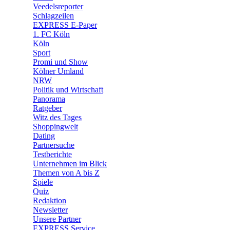
🛒 Shoppingwelt
Veedelsreporter
🧩 Spiele
Schlagzeilen
EXPRESS E-Paper
1. FC Köln
Köln
Sport
Promi und Show
Kölner Umland
NRW
Politik und Wirtschaft
Panorama
Ratgeber
Witz des Tages
Shoppingwelt
Dating
Partnersuche
Testberichte
Unternehmen im Blick
Themen von A bis Z
Spiele
Quiz
Redaktion
Newsletter
Unsere Partner
EXPRESS Service