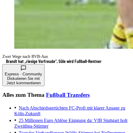
Zwei Wege nach BVB-Aus
Brandt hat „riesige Vorfreude“, Süle wird Fußball-Rentner
Express · Community
Diskutieren Sie mit
Jetzt kommentieren
Alles zum Thema
Fußball Transfers
Nach Abschiedsgerüchten
FC-Profi mit klarer Ansage zu
Köln-Zukunft
25 Millionen Euro Ablöse
Einigung da: VfB Stuttgart holt
Zweitliga-Stürmer
Transfer-Verhandlungen
Wölfe-Stürmer bei Nullnummer