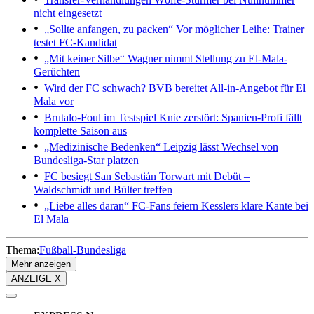
nicht eingesetzt
„Sollte anfangen, zu packen“
Vor möglicher Leihe: Trainer
testet FC-Kandidat
„Mit keiner Silbe“
Wagner nimmt Stellung zu El-Mala-
Gerüchten
Wird der FC schwach?
BVB bereitet All-in-Angebot für El
Mala vor
Brutalo-Foul im Testspiel
Knie zerstört: Spanien-Profi fällt
komplette Saison aus
„Medizinische Bedenken“
Leipzig lässt Wechsel von
Bundesliga-Star platzen
FC besiegt San Sebastián
Torwart mit Debüt –
Waldschmidt und Bülter treffen
„Liebe alles daran“
FC-Fans feiern Kesslers klare Kante bei
El Mala
Thema:
Fußball-Bundesliga
Mehr anzeigen
ANZEIGE X