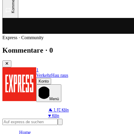
Kommentare
Express · Community
Kommentare · 0
1
Verkehr
Hau raus
Konto
Menü
🐐 1. FC Köln
♥️ Köln
⭐ Promi
🏆 Sport
Home