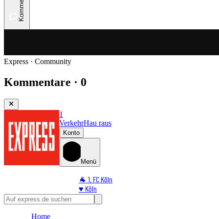
Kommentare
Express · Community
Kommentare · 0
1
Verkehr
Hau raus
Konto
Menü
🐐 1. FC Köln
♥️ Köln
⭐ Promi
🏆 Sport
Home