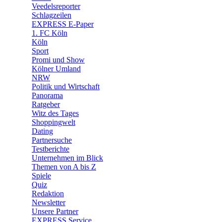
🛒 Shoppingwelt
Veedelsreporter
🧩 Spiele
Schlagzeilen
EXPRESS E-Paper
1. FC Köln
Köln
Sport
Promi und Show
Kölner Umland
NRW
Politik und Wirtschaft
Panorama
Ratgeber
Witz des Tages
Shoppingwelt
Dating
Partnersuche
Testberichte
Unternehmen im Blick
Themen von A bis Z
Spiele
Quiz
Redaktion
Newsletter
Unsere Partner
EXPRESS Service