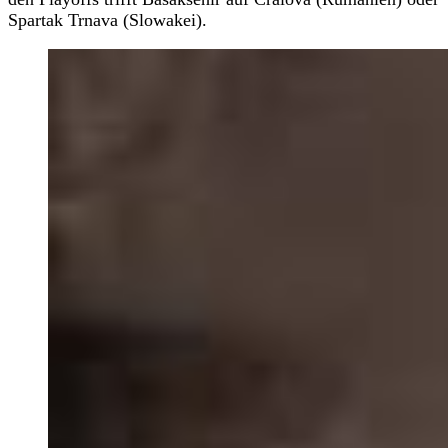
Spartak Trnava (Slowakei).