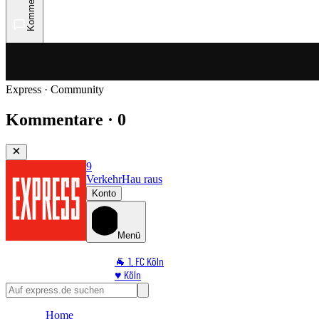
Kommentare
Express · Community
Kommentare · 0
9
Verkehr
Hau raus
Konto
Menü
🐐 1. FC Köln
♥️ Köln
⭐ Promi
🏆 Sport
Home