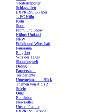
🛒 Shoppingwelt
Veedelsreporter
🧩 Spiele
Schlagzeilen
EXPRESS E-Paper
1. FC Köln
Köln
Sport
Promi und Show
Kölner Umland
NRW
Politik und Wirtschaft
Panorama
Ratgeber
Witz des Tages
Shoppingwelt
Dating
Partnersuche
Testberichte
Unternehmen im Blick
Themen von A bis Z
Spiele
Quiz
Redaktion
Newsletter
Unsere Partner
EXPRESS Service