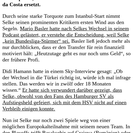
da Costa ersetzt.
Durch seine starke Torquote zum Istanbul-Start nimmt
Selke seinen prominenten Kritikern ersten Wind aus den
Segeln.
Mario Basler hatte nach Selkes Wechsel in seinem
Podcast gelästert, er verstehe die Entscheidung, weil Selke
„kein Bundesliga-Stürmer“ sei.
Basler ließ jedoch mehr als
nur durchblicken, dass er den Transfer für rein finanziell
motiviert hält: „Heutzutage geht es nur noch ums Geld“, so
der frühere Profi.
Didi Hamann hatte in einem Sky-Interview gesagt: „Ob
der Wechsel in die Türkei richtig ist, würde ich mal infrage
stellen. Das werden wir in zwölf oder 18 Monaten
wissen.“
Er hatte sich verwundert darüber gezeigt, dass
Selke, obwohl von den Fans des Hamburger SV als
Aufstiegsheld gefeiert, sich mit dem HSV nicht auf einen
Verbleib einigen konnte.
Nun ist Selke nur noch zwei Spiele weg von einer
möglichen Europokalteilnahme mit seinem neuen Team. In
den Playoffs trifft Basaksehir auf Craiova (Rumänien) oder