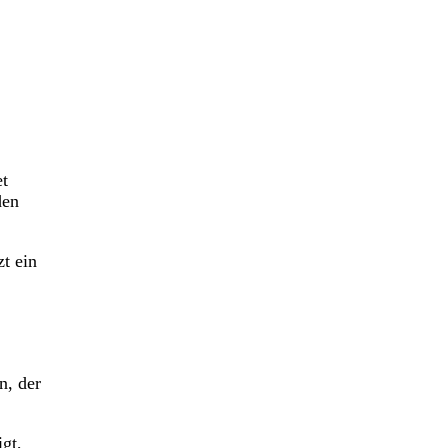
et
den
t ein
n, der
igt,