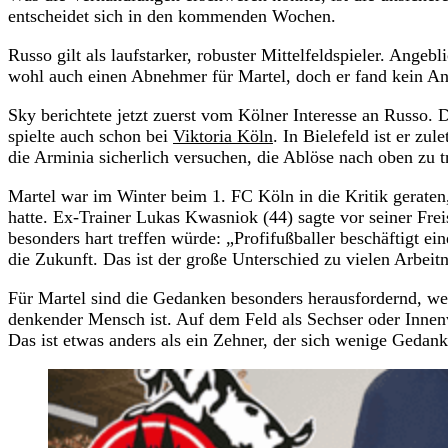
entscheidet sich in den kommenden Wochen.
Russo gilt als laufstarker, robuster Mittelfeldspieler. Ange
wohl auch einen Abnehmer für Martel, doch er fand kein An
Sky berichtete jetzt zuerst vom Kölner Interesse an Russo
spielte auch schon bei
Viktoria Köln
. In Bielefeld ist er z
die Arminia sicherlich versuchen, die Ablöse nach oben zu t
Martel war im Winter beim 1. FC Köln in die Kritik geraten
hatte. Ex-Trainer Lukas Kwasniok (44) sagte vor seiner Frei
besonders hart treffen würde: „Profifußballer beschäftigt ei
die Zukunft. Das ist der große Unterschied zu vielen Arbei
Für Martel sind die Gedanken besonders herausfordernd, weil
denkender Mensch ist. Auf dem Feld als Sechser oder Innenv
Das ist etwas anders als ein Zehner, der sich wenige Geda