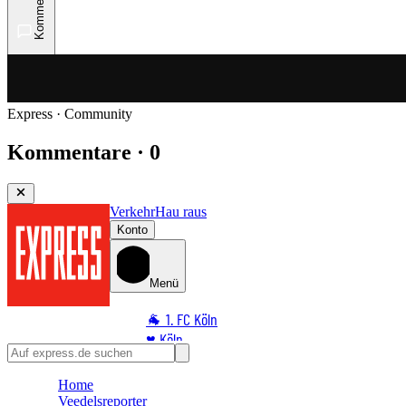
Kommentare
Express · Community
Kommentare · 0
Verkehr
Hau raus
Konto
Menü
🐐 1. FC Köln
♥️ Köln
⭐ Promi
Home
🏆 Sport
Veedelsreporter