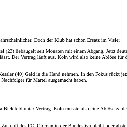
hrscheinlicher. Doch der Klub hat schon Ersatz im Visier!
el (23) liebäugelt seit Monaten mit einem Abgang. Jetzt deut
ässt. Der Vertrag läuft aus, Köln wird also keine Ablöse für 
Kessler
(40) Geld in die Hand nehmen. In den Fokus rückt jetz
en Nachfolger für Martel ausgemacht haben.
a Bielefeld unter Vertrag. Köln müsste also eine Ablöse zahle
re Zukunft des FC. Ob man in der
Bundesliga
bleibt oder abste