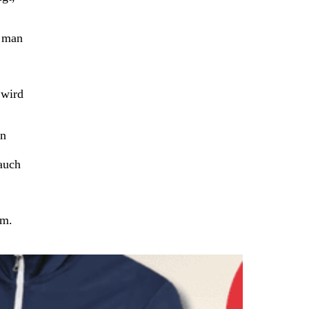
e man
 wird
en
 auch
um.