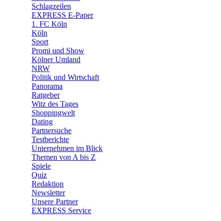
🛒 Shoppingwelt
Schlagzeilen
🧩 Spiele
EXPRESS E-Paper
1. FC Köln
Köln
Sport
Promi und Show
Kölner Umland
NRW
Politik und Wirtschaft
Panorama
Ratgeber
Witz des Tages
Shoppingwelt
Dating
Partnersuche
Testberichte
Unternehmen im Blick
Themen von A bis Z
Spiele
Quiz
Redaktion
Newsletter
Unsere Partner
EXPRESS Service