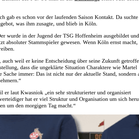
blich gab es schon vor der laufenden Saison Kontakt. Da sucht
gebot, was ihm zusagte, und blieb in Köln.
. Der wurde in der Jugend der TSG Hoffenheim ausgebildet und
uletzt absoluter Stammspieler gewesen. Wenn Köln ernst macht,
reiben.
, auch weil er keine Entscheidung über seine Zukunft getroff
stellung, dass die ungeklärte Situation Charaktere wie Martel
ne Sache immer: Das ist nicht nur der aktuelle Stand, sondern
tnehmern.“
 er laut Kwasniok „ein sehr strukturierter und organisiert
erteidiger hat er viel Struktur und Organisation um sich her
nken um den morgigen Tag macht.“