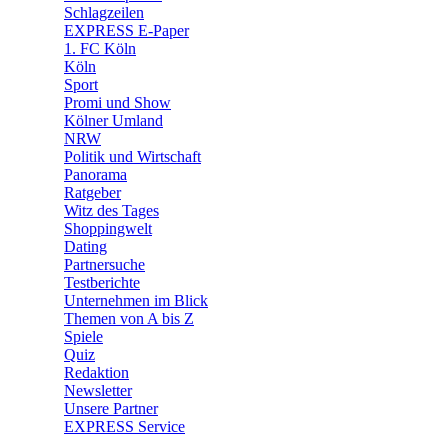
🧩 Spiele
Schlagzeilen
EXPRESS E-Paper
1. FC Köln
Köln
Sport
Promi und Show
Kölner Umland
NRW
Politik und Wirtschaft
Panorama
Ratgeber
Witz des Tages
Shoppingwelt
Dating
Partnersuche
Testberichte
Unternehmen im Blick
Themen von A bis Z
Spiele
Quiz
Redaktion
Newsletter
Unsere Partner
EXPRESS Service