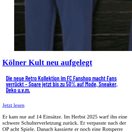
Kölner Kult neu aufgelegt
Die neue Retro Kollektion im FC Fanshop macht Fans
verrückt – Spare jetzt bis zu 50% auf Mode, Sneaker,
Deko u.v.m.
Jetzt lesen
Er kam nur auf 14 Einsätze. Im Herbst 2025 warf ihn eine
schwere Schulterverletzung zurück. Er verpasste nach der
OP acht Spiele. Danach kassierte er noch eine Rotsperre