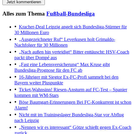
Jetzt kommentieren
Alles zum Thema
Fußball-Bundesliga
Kracher-Deal
Leipzig angelt sich Bundesliga-Stürmer für
30 Millionen Euro
„Ausgezeichneter Ruf“
Leverkusen holt Grimaldo-
Nachfolger für 30 Millionen
„Nach außen hin verteidigt“
Bitter enttäuscht: HSV-Coach
packt über Dompé aus
„Fast eine Lebensversicherung“
Max Kruse gibt
Bundesliga-Prognose für den FC ab
16-Jähriger mit Siegtor
Ex-FC-Profi sammelt bei den
Bayern weiter Pluspunkte
Ticket-Wahnsinn!
Riesen-Ansturm auf FC-Test – Spanier
kommen mit WM-Stars
Böse Baumgart-Erinnerungen
Bei FC-Konkurrent ist schon
Alarm!
Nicht mit im Trainingslager
Bundesliga-Star vor Abflug
nach Leipzig
„Nennen wir es interessant“
Götze schießt gegen Ex-Coach
zurück