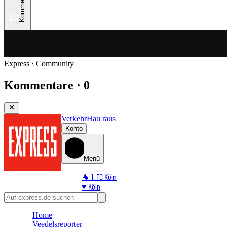
Kommentare
Express · Community
Kommentare · 0
Verkehr
Hau raus
Konto
Menü
🐐 1. FC Köln
♥️ Köln
⭐ Promi
🏆 Sport
Home
🛒 Shoppingwelt
Veedelsreporter