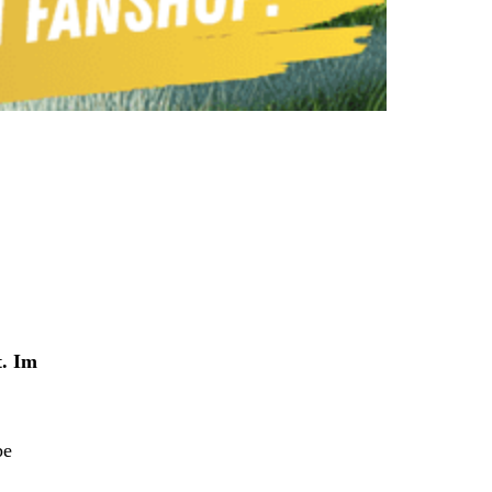
t. Im
be