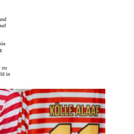
and
auf
sia
e
r zu
ld in