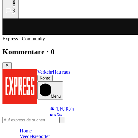
Kommentare
Express · Community
Kommentare · 0
Verkehr
Hau raus
Konto
Menü
🐐 1. FC Köln
♥️ Köln
⭐ Promi
Home
🏆 Sport
Veedelsreporter