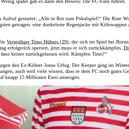
Wenig später gab es dann den Beweis: Die FC-Fans fuhren
 Aufruf gestartet: „Alle in Rot zum Pokalspiel!“ Die Rote W
gsten getragen: eine dunkelrote Regenjacke mit Kölnwappen 
 für
Verteidiger Timo Hübers (29)
, der sich im Spiel bei Borus
g erfolgreich operiert, jetzt muss er sich zurückkämpfen.
Di
, dass keiner zurückgelassen wird. Kämpfen Timo!“
 gegen den Ex-Kölner Jonas Urbig. Der Keeper ging im Winte
angen, auch weil viele wissen, dass er dem FC noch gutes Ge
auf knapp 15 Millionen Euro ansteigen.