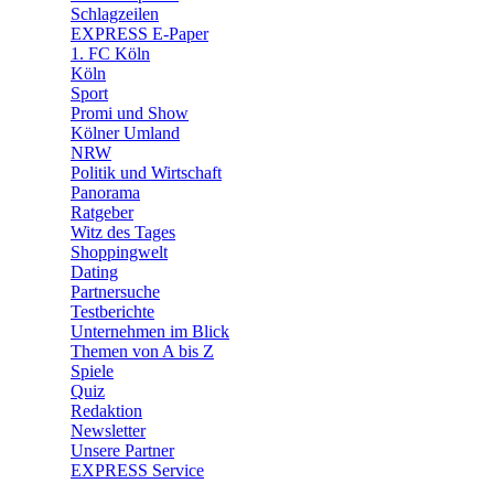
🛒 Shoppingwelt
Schlagzeilen
🧩 Spiele
EXPRESS E-Paper
1. FC Köln
Köln
Sport
Promi und Show
Kölner Umland
NRW
Politik und Wirtschaft
Panorama
Ratgeber
Witz des Tages
Shoppingwelt
Dating
Partnersuche
Testberichte
Unternehmen im Blick
Themen von A bis Z
Spiele
Quiz
Redaktion
Newsletter
Unsere Partner
EXPRESS Service