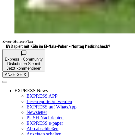
Zwei-Stufen-Plan
BVB spielt mit Köln im El-Mala-Poker – Montag Medizincheck?
Express · Community
Diskutieren Sie mit
Jetzt kommentieren
ANZEIGE X
EXPRESS News
EXPRESS APP
Leserreporter/in werden
EXPRESS auf WhatsApp
Newsletter
PUSH Nachrichten
EXPRESS e-paper
Abo abschließen
Anzeigen schalten