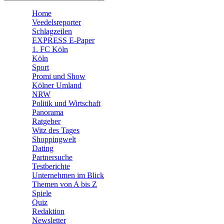
🧩 Spiele
Home
Veedelsreporter
Schlagzeilen
EXPRESS E-Paper
1. FC Köln
Köln
Sport
Promi und Show
Kölner Umland
NRW
Politik und Wirtschaft
Panorama
Ratgeber
Witz des Tages
Shoppingwelt
Dating
Partnersuche
Testberichte
Unternehmen im Blick
Themen von A bis Z
Spiele
Quiz
Redaktion
Newsletter