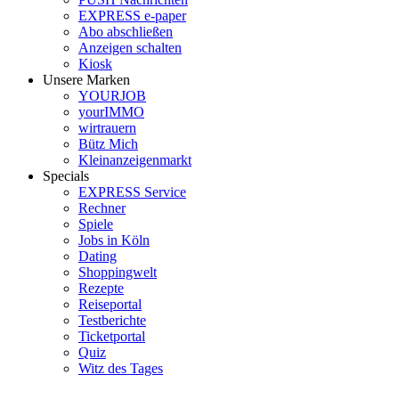
EXPRESS e-paper
Abo abschließen
Anzeigen schalten
Kiosk
Unsere Marken
YOURJOB
yourIMMO
wirtrauern
Bütz Mich
Kleinanzeigenmarkt
Specials
EXPRESS Service
Rechner
Spiele
Jobs in Köln
Dating
Shoppingwelt
Rezepte
Reiseportal
Testberichte
Ticketportal
Quiz
Witz des Tages