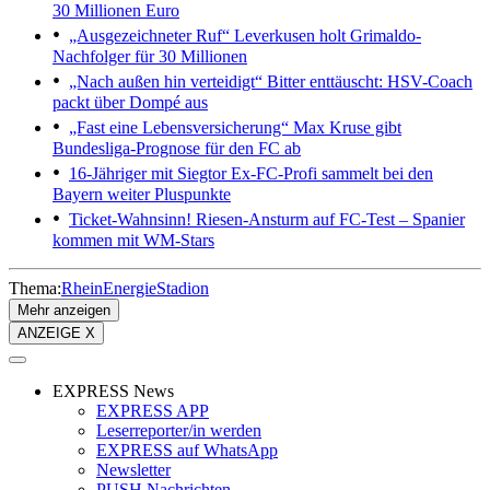
30 Millionen Euro
„Ausgezeichneter Ruf“
Leverkusen holt Grimaldo-
Nachfolger für 30 Millionen
„Nach außen hin verteidigt“
Bitter enttäuscht: HSV-Coach
packt über Dompé aus
„Fast eine Lebensversicherung“
Max Kruse gibt
Bundesliga-Prognose für den FC ab
16-Jähriger mit Siegtor
Ex-FC-Profi sammelt bei den
Bayern weiter Pluspunkte
Ticket-Wahnsinn!
Riesen-Ansturm auf FC-Test – Spanier
kommen mit WM-Stars
Thema:
RheinEnergieStadion
Mehr anzeigen
ANZEIGE X
EXPRESS News
EXPRESS APP
Leserreporter/in werden
EXPRESS auf WhatsApp
Newsletter
PUSH Nachrichten