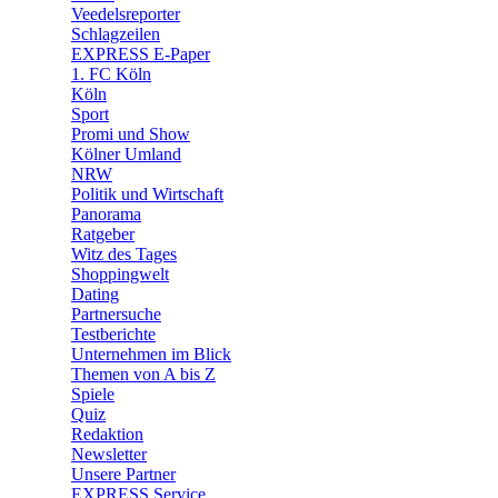
🛒 Shoppingwelt
Veedelsreporter
🧩 Spiele
Schlagzeilen
EXPRESS E-Paper
1. FC Köln
Köln
Sport
Promi und Show
Kölner Umland
NRW
Politik und Wirtschaft
Panorama
Ratgeber
Witz des Tages
Shoppingwelt
Dating
Partnersuche
Testberichte
Unternehmen im Blick
Themen von A bis Z
Spiele
Quiz
Redaktion
Newsletter
Unsere Partner
EXPRESS Service