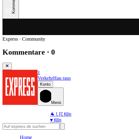
Kommentare
Express · Community
Kommentare · 0
1
Verkehr
Hau raus
Konto
Menü
🐐 1. FC Köln
♥️ Köln
⭐ Promi
🏆 Sport
Home