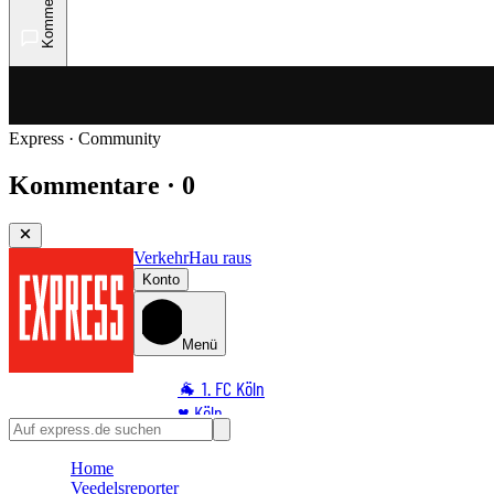
Kommentare
Express · Community
Kommentare · 0
Verkehr
Hau raus
Konto
Menü
🐐 1. FC Köln
♥️ Köln
⭐ Promi
Home
🏆 Sport
Veedelsreporter