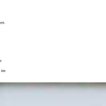
rt.
e
r
d im