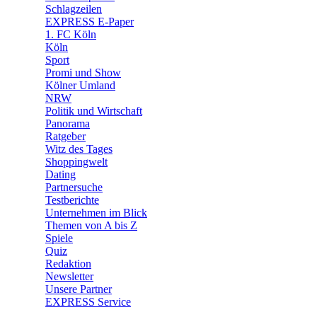
🛒 Shoppingwelt
Schlagzeilen
🧩 Spiele
EXPRESS E-Paper
1. FC Köln
Köln
Sport
Promi und Show
Kölner Umland
NRW
Politik und Wirtschaft
Panorama
Ratgeber
Witz des Tages
Shoppingwelt
Dating
Partnersuche
Testberichte
Unternehmen im Blick
Themen von A bis Z
Spiele
Quiz
Redaktion
Newsletter
Unsere Partner
EXPRESS Service