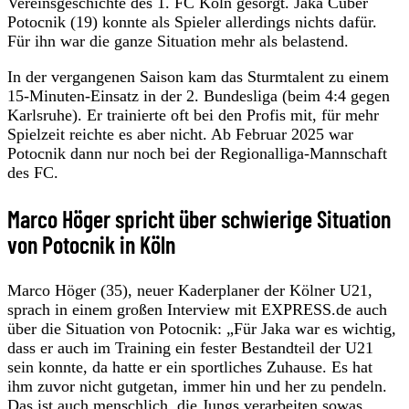
Vereinsgeschichte des 1. FC Köln gesorgt. Jaka Cuber
Potocnik (19) konnte als Spieler allerdings nichts dafür.
Für ihn war die ganze Situation mehr als belastend.
In der vergangenen Saison kam das Sturmtalent zu einem
15-Minuten-Einsatz in der 2. Bundesliga (beim 4:4 gegen
Karlsruhe). Er trainierte oft bei den Profis mit, für mehr
Spielzeit reichte es aber nicht. Ab Februar 2025 war
Potocnik dann nur noch bei der Regionalliga-Mannschaft
des FC.
Marco Höger spricht über schwierige Situation
von Potocnik in Köln
Marco Höger (35), neuer Kaderplaner der Kölner U21,
sprach in einem großen Interview mit EXPRESS.de auch
über die Situation von Potocnik: „Für Jaka war es wichtig,
dass er auch im Training ein fester Bestandteil der U21
sein konnte, da hatte er ein sportliches Zuhause. Es hat
ihm zuvor nicht gutgetan, immer hin und her zu pendeln.
Das ist auch menschlich, die Jungs verarbeiten sowas