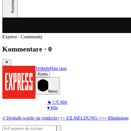
Kommentare
Express · Community
Kommentare · 0
Verkehr
Hau raus
Konto
Menü
🐐 1. FC Köln
♥️ Köln
⭐ Promi
wurde sie entdeckt
+++ EILMELDUNG +++
Blindgänger in Köln
Bo
🏆 Sport
🛒 Shoppingwelt