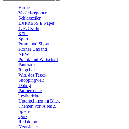
🧩 Spiele
Home
Veedelsreporter
Schlagzeilen
EXPRESS E-Paper
1. FC Köln
Köln
Sport
Promi und Show
Kölner Umland
NRW
Politik und Wirtschaft
Panorama
Ratgeber
Witz des Tages
Shoppingwelt
Dating
Partnersuche
Testberichte
Unternehmen im Blick
Themen von A bis Z
Spiele
Quiz
Redaktion
Newsletter