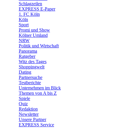
🧩 Spiele
Schlagzeilen
EXPRESS E-Paper
1. FC Köln
Köln
Sport
Promi und Show
Kölner Umland
NRW
Politik und Wirtschaft
Panorama
Ratgeber
Witz des Tages
Shoppingwelt
Dating
Partnersuche
Testberichte
Unternehmen im Blick
Themen von A bis Z
Spiele
Quiz
Redaktion
Newsletter
Unsere Partner
EXPRESS Service