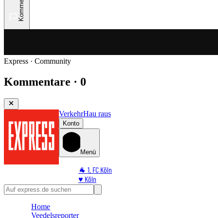
Kommentare
Express · Community
Kommentare · 0
Verkehr
Hau raus
Konto
Menü
🐐 1. FC Köln
♥️ Köln
⭐ Promi
🏆 Sport
Home
🛒 Shoppingwelt
Veedelsreporter