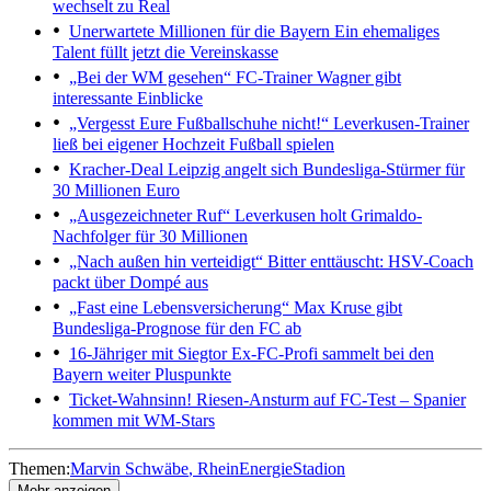
wechselt zu Real
Unerwartete Millionen für die Bayern
Ein ehemaliges
Talent füllt jetzt die Vereinskasse
„Bei der WM gesehen“
FC-Trainer Wagner gibt
interessante Einblicke
„Vergesst Eure Fußballschuhe nicht!“
Leverkusen-Trainer
ließ bei eigener Hochzeit Fußball spielen
Kracher-Deal
Leipzig angelt sich Bundesliga-Stürmer für
30 Millionen Euro
„Ausgezeichneter Ruf“
Leverkusen holt Grimaldo-
Nachfolger für 30 Millionen
„Nach außen hin verteidigt“
Bitter enttäuscht: HSV-Coach
packt über Dompé aus
„Fast eine Lebensversicherung“
Max Kruse gibt
Bundesliga-Prognose für den FC ab
16-Jähriger mit Siegtor
Ex-FC-Profi sammelt bei den
Bayern weiter Pluspunkte
Ticket-Wahnsinn!
Riesen-Ansturm auf FC-Test – Spanier
kommen mit WM-Stars
Themen:
Marvin Schwäbe
RheinEnergieStadion
Mehr anzeigen