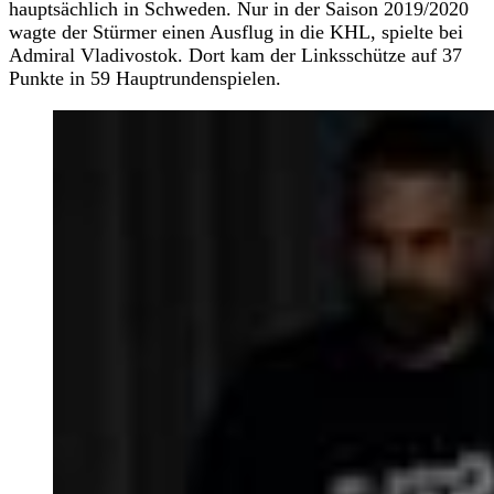
hauptsächlich in Schweden. Nur in der Saison 2019/2020
wagte der Stürmer einen Ausflug in die KHL, spielte bei
Admiral Vladivostok. Dort kam der Linksschütze auf 37
Punkte in 59 Hauptrundenspielen.