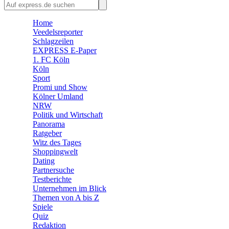
🛒 Shoppingwelt
🧩 Spiele
Home
Veedelsreporter
Schlagzeilen
EXPRESS E-Paper
1. FC Köln
Köln
Sport
Promi und Show
Kölner Umland
NRW
Politik und Wirtschaft
Panorama
Ratgeber
Witz des Tages
Shoppingwelt
Dating
Partnersuche
Testberichte
Unternehmen im Blick
Themen von A bis Z
Spiele
Quiz
Redaktion