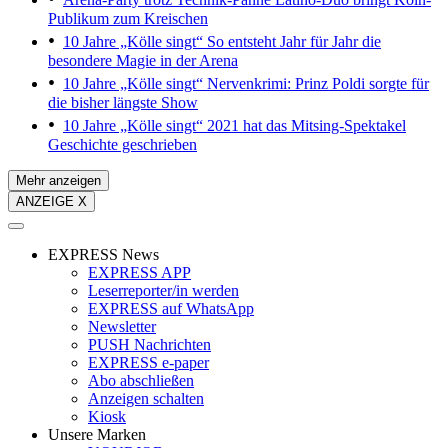
Publikum zum Kreischen
10 Jahre „Kölle singt“
So entsteht Jahr für Jahr die
besondere Magie in der Arena
10 Jahre „Kölle singt“
Nervenkrimi: Prinz Poldi sorgte für
die bisher längste Show
10 Jahre „Kölle singt“
2021 hat das Mitsing-Spektakel
Geschichte geschrieben
Mehr anzeigen
ANZEIGE X
EXPRESS News
EXPRESS APP
Leserreporter/in werden
EXPRESS auf WhatsApp
Newsletter
PUSH Nachrichten
EXPRESS e-paper
Abo abschließen
Anzeigen schalten
Kiosk
Unsere Marken