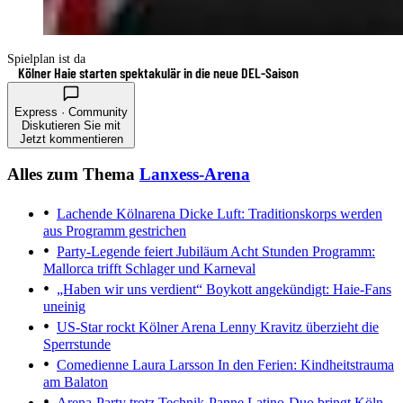
Spielplan ist da
Kölner Haie starten spektakulär in die neue DEL-Saison
Express · Community
Diskutieren Sie mit
Jetzt kommentieren
Alles zum Thema
Lanxess-Arena
Lachende Kölnarena
Dicke Luft: Traditionskorps werden
aus Programm gestrichen
Party-Legende feiert Jubiläum
Acht Stunden Programm:
Mallorca trifft Schlager und Karneval
„Haben wir uns verdient“
Boykott angekündigt: Haie-Fans
uneinig
US-Star rockt Kölner Arena
Lenny Kravitz überzieht die
Sperrstunde
Comedienne Laura Larsson
In den Ferien: Kindheitstrauma
am Balaton
Arena-Party trotz Technik-Panne
Latino-Duo bringt Köln-