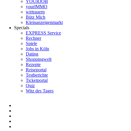
YOURJOB
yourIMMO
wirtrauern
Bütz Mich
Kleinanzeigenmarkt
Specials
EXPRESS Service
Rechner
Spiele
Jobs in Köln
Dating
Shoppingwelt
Rezepte
Reiseportal
Testberichte
Ticketportal
Quiz
Witz des Tages