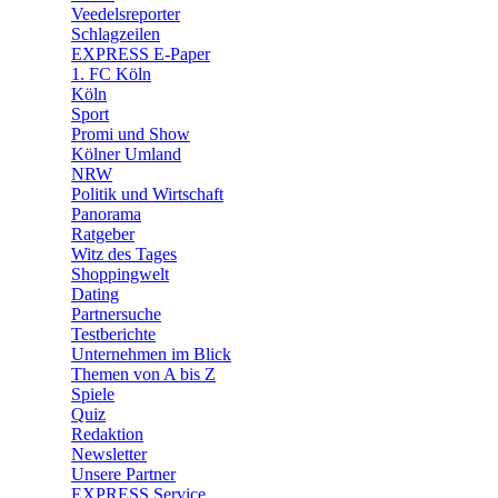
Veedelsreporter
🛒 Shoppingwelt
Schlagzeilen
🧩 Spiele
EXPRESS E-Paper
1. FC Köln
Köln
Sport
Promi und Show
Kölner Umland
NRW
Politik und Wirtschaft
Panorama
Ratgeber
Witz des Tages
Shoppingwelt
Dating
Partnersuche
Testberichte
Unternehmen im Blick
Themen von A bis Z
Spiele
Quiz
Redaktion
Newsletter
Unsere Partner
EXPRESS Service