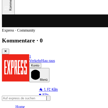
Kommentare
Express · Community
Kommentare · 0
1
Verkehr
Hau raus
Konto
Menü
🐐 1. FC Köln
♥️ Köln
⭐ Promi
Home
🏆 Sport