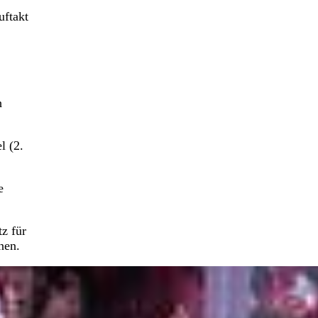
uftakt
h
l (2.
e
z für
nen.