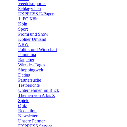
🛒 Shoppingwelt
Veedelsreporter
🧩 Spiele
Schlagzeilen
EXPRESS E-Paper
1. FC Köln
Köln
Sport
Promi und Show
Kölner Umland
NRW
Politik und Wirtschaft
Panorama
Ratgeber
Witz des Tages
Shoppingwelt
Dating
Partnersuche
Testberichte
Unternehmen im Blick
Themen von A bis Z
Spiele
Quiz
Redaktion
Newsletter
Unsere Partner
EXPRESS Service