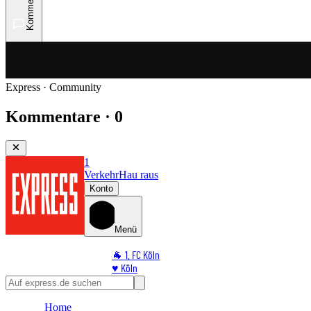
Kommentare
Express · Community
Kommentare · 0
1
Verkehr
Hau raus
Konto
Menü
🐐 1. FC Köln
♥️ Köln
⭐ Promi
🏆 Sport
Home