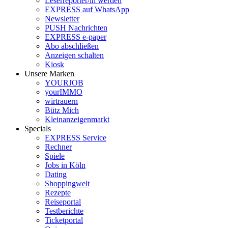
Leserreporter/in werden
EXPRESS auf WhatsApp
Newsletter
PUSH Nachrichten
EXPRESS e-paper
Abo abschließen
Anzeigen schalten
Kiosk
Unsere Marken
YOURJOB
yourIMMO
wirtrauern
Bütz Mich
Kleinanzeigenmarkt
Specials
EXPRESS Service
Rechner
Spiele
Jobs in Köln
Dating
Shoppingwelt
Rezepte
Reiseportal
Testberichte
Ticketportal