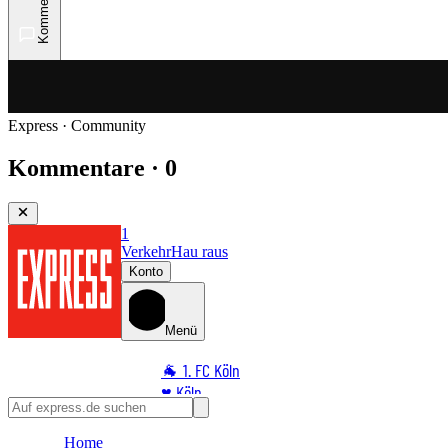
Kommentare
Express · Community
Kommentare · 0
1
Verkehr
Hau raus
Konto
Menü
🐐 1. FC Köln
♥️ Köln
⭐ Promi
Home
🏆 Sport