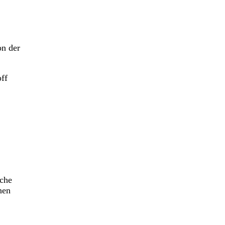
on der
off
iche
nen