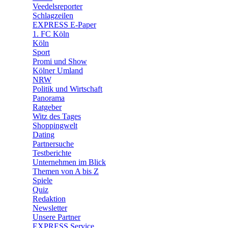
Veedelsreporter
🛒 Shoppingwelt
Schlagzeilen
🧩 Spiele
EXPRESS E-Paper
1. FC Köln
Köln
Sport
Promi und Show
Kölner Umland
NRW
Politik und Wirtschaft
Panorama
Ratgeber
Witz des Tages
Shoppingwelt
Dating
Partnersuche
Testberichte
Unternehmen im Blick
Themen von A bis Z
Spiele
Quiz
Redaktion
Newsletter
Unsere Partner
EXPRESS Service