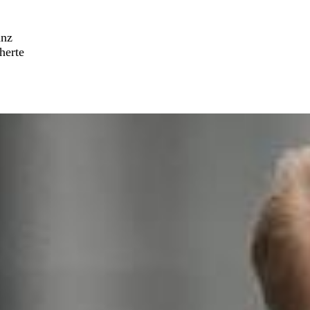
anz
herte