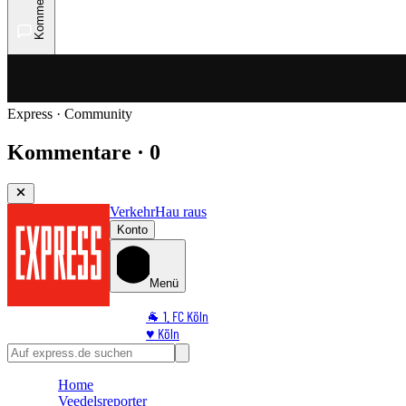
Kommentare
Express · Community
Kommentare · 0
Verkehr
Hau raus
Konto
Menü
🐐 1. FC Köln
♥️ Köln
⭐ Promi
🏆 Sport
Home
🛒 Shoppingwelt
Veedelsreporter