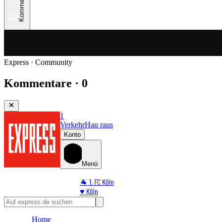
Kommentare
Express · Community
Kommentare · 0
1
Verkehr
Hau raus
Konto
Menü
🐐 1. FC Köln
♥️ Köln
⭐ Promi
🏆 Sport
Home