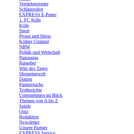
🛒 Shoppingwelt
Veedelsreporter
🧩 Spiele
Schlagzeilen
EXPRESS E-Paper
1. FC Köln
Köln
Sport
Promi und Show
Kölner Umland
NRW
Politik und Wirtschaft
Panorama
Ratgeber
Witz des Tages
Shoppingwelt
Dating
Partnersuche
Testberichte
Unternehmen im Blick
Themen von A bis Z
Spiele
Quiz
Redaktion
Newsletter
Unsere Partner
EXPRESS Service