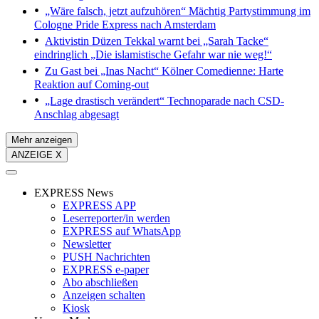
„Wäre falsch, jetzt aufzuhören“
Mächtig Partystimmung im
Cologne Pride Express nach Amsterdam
Aktivistin Düzen Tekkal warnt bei „Sarah Tacke“
eindringlich
„Die islamistische Gefahr war nie weg!“
Zu Gast bei „Inas Nacht“
Kölner Comedienne: Harte
Reaktion auf Coming-out
„Lage drastisch verändert“
Technoparade nach CSD-
Anschlag abgesagt
Mehr anzeigen
ANZEIGE X
EXPRESS News
EXPRESS APP
Leserreporter/in werden
EXPRESS auf WhatsApp
Newsletter
PUSH Nachrichten
EXPRESS e-paper
Abo abschließen
Anzeigen schalten
Kiosk