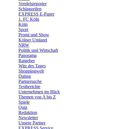
🛒 Shoppingwelt
Veedelsreporter
🧩 Spiele
Schlagzeilen
EXPRESS E-Paper
1. FC Köln
Köln
Sport
Promi und Show
Kölner Umland
NRW
Politik und Wirtschaft
Panorama
Ratgeber
Witz des Tages
Shoppingwelt
Dating
Partnersuche
Testberichte
Unternehmen im Blick
Themen von A bis Z
Spiele
Quiz
Redaktion
Newsletter
Unsere Partner
EXPRESS Service