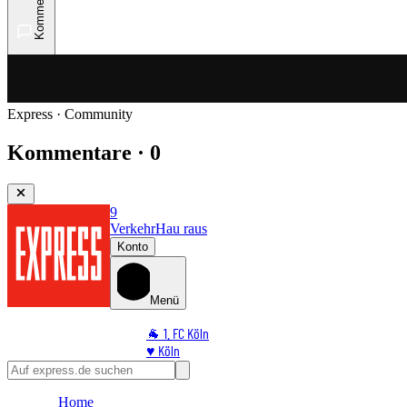
Kommentare
Express · Community
Kommentare · 0
9
Verkehr
Hau raus
Konto
Menü
🐐 1. FC Köln
♥️ Köln
⭐ Promi
🏆 Sport
Home