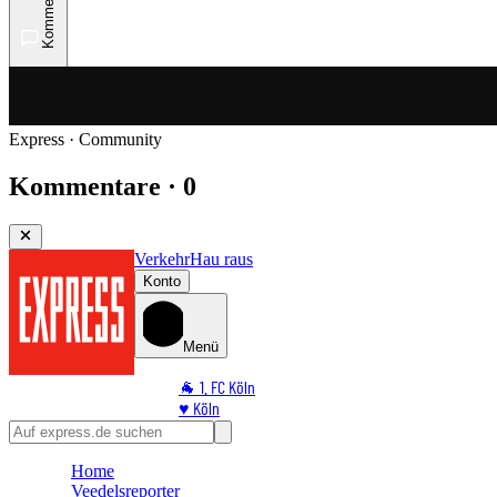
Kommentare
Express · Community
Kommentare · 0
Verkehr
Hau raus
Konto
Menü
🐐 1. FC Köln
♥️ Köln
⭐ Promi
🏆 Sport
Home
🛒 Shoppingwelt
Veedelsreporter