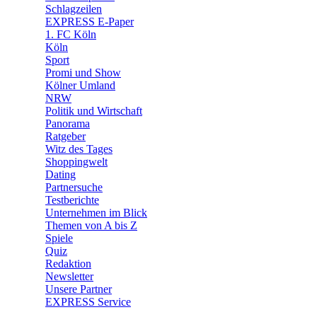
🧩 Spiele
Schlagzeilen
EXPRESS E-Paper
1. FC Köln
Köln
Sport
Promi und Show
Kölner Umland
NRW
Politik und Wirtschaft
Panorama
Ratgeber
Witz des Tages
Shoppingwelt
Dating
Partnersuche
Testberichte
Unternehmen im Blick
Themen von A bis Z
Spiele
Quiz
Redaktion
Newsletter
Unsere Partner
EXPRESS Service