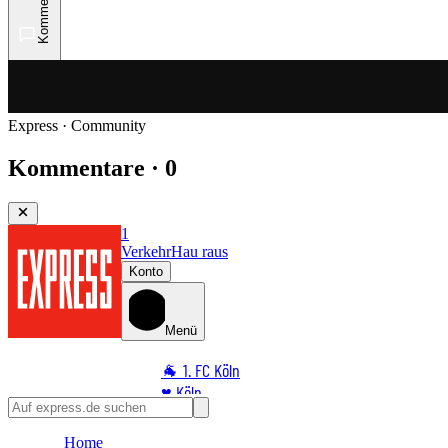
Kommentare
Express · Community
Kommentare · 0
1
Verkehr
Hau raus
Konto
Menü
🐐 1. FC Köln
♥️ Köln
⭐ Promi
Home
🏆 Sport