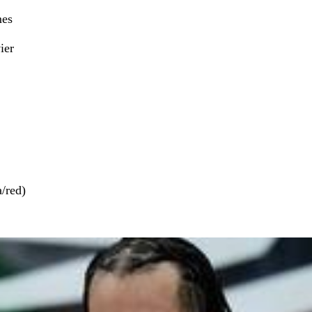
mes
ier
/red)