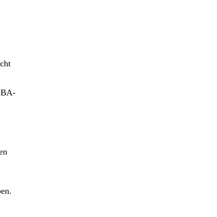
cht
 NBA-
den
ben.