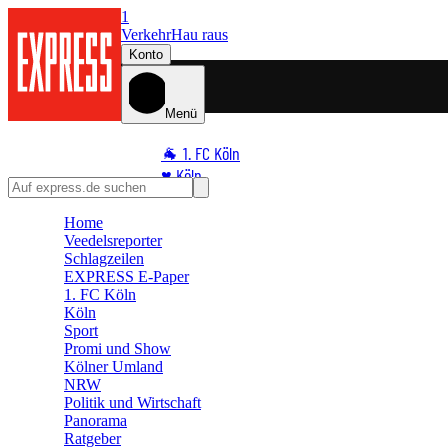
1
Verkehr
Hau raus
Konto
Menü
🐐 1. FC Köln
♥️ Köln
⭐ Promi
Home
🏆 Sport
Veedelsreporter
🛒 Shoppingwelt
Schlagzeilen
EXPRESS E-Paper
🧩 Spiele
1. FC Köln
Köln
Sport
Promi und Show
Kölner Umland
NRW
Politik und Wirtschaft
Panorama
Ratgeber